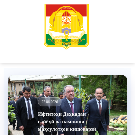
22.06.2026
Ифтитоҳи Осоишгоҳ
барои ятимону маъюбон
дар деҳаи Шехмизони