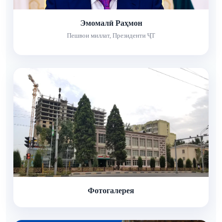
Эмомалӣ Раҳмон
Пешвои миллат, Президенти ҶТ
Фотогалерея