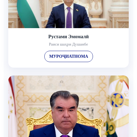
Рустами Эмомалӣ
Раиси шаҳри Душанбе
МУРОҶИАТНОМА