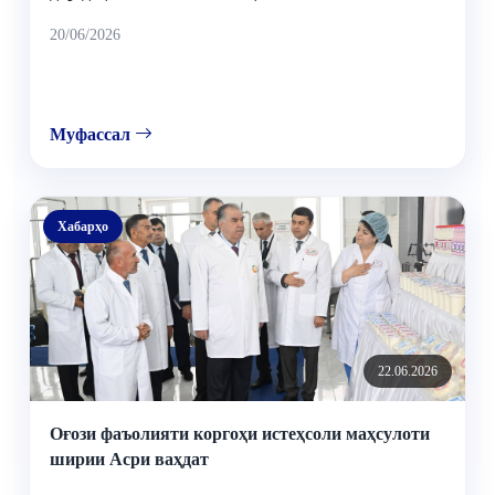
20/06/2026
Муфассал
Хабарҳо
22.06.2026
Оғози фаъолияти коргоҳи истеҳсоли маҳсулоти
ширии Асри ваҳдат