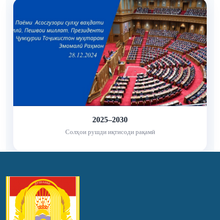
2025–2030
Солҳои рушди иқтисоди рақамӣ