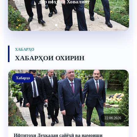
ноҳияи Ховалинг
ХАБАРҲО
ХАБАРҲОИ ОХИРИН
Хабарҳо
22.06.2026
Ифтитоҳи Деҳкадаи сайёҳӣ ва намоиши