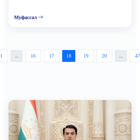
Муфассал
1
...
16
17
18
19
20
...
47