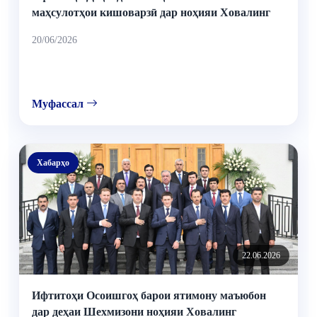
маҳсулотҳои кишоварзӣ дар ноҳияи Ховалинг
20/06/2026
Муфассал
Хабарҳо
22.06.2026
Ифтитоҳи Осоишгоҳ барои ятимону маъюбон
дар деҳаи Шехмизони ноҳияи Ховалинг