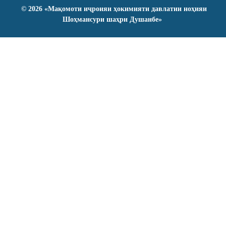
©
2026
«Мақомоти иҷроияи ҳокимияти давлатии ноҳияи
Шоҳмансури шаҳри Душанбе»