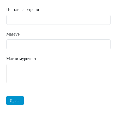
Почтаи электронӣ
Мавзуъ
Матни муроҷиат
Ирсол