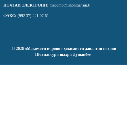
ПОЧТАИ ЭЛЕКТРОНИ:
maqomot@shohmansur.tj
ФАКС:
(992 37) 221 07 61
©
2026
«Мақомоти иҷроияи ҳокимияти давлатии ноҳияи
Шоҳмансури шаҳри Душанбе»