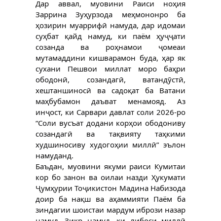
Дар аввал, муовини Раиси ноҳия
Заррина Зуҳурзода меҳмононро ба
ҳозирин муаррифӣ намуда, дар идомаи
суҳбат қайд намуд, ки паём ҳуҷҷати
созанда ва роҳнамои ҷомеаи
мутамаддини кишварамон буда, ҳар як
сухани Пешвои миллат моро баҳри
ободонӣ, созандагӣ, ватандӯстӣ,
хештаншиносӣ ва садоқат ба Ватани
маҳбубамон даъват менамояд. Аз
инҷост, ки Сарвари давлат соли 2026-ро
“Соли вусъат додани корҳои ободониву
созандагӣ ва тақвияту таҳкими
худшиносиву худогоҳии миллӣ” эълон
намуданд.
Баъдан, муовини якуми раиси Кумитаи
кор бо занон ва оилаи назди Ҳукумати
Ҷумҳурии Тоҷикистон Мадина Набизода
доир ба нақш ва аҳаммияти Паём ба
зиндагии шоистаи мардум ибрози назар
намуд. Зикр намуд, ки либоси миллӣ