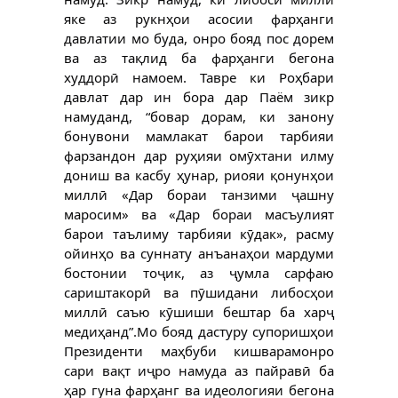
яке аз рукнҳои асосии фарҳанги
давлатии мо буда, онро бояд пос дорем
ва аз тақлид ба фарҳанги бегона
худдорӣ намоем. Тавре ки Роҳбари
давлат дар ин бора дар Паём зикр
намуданд, “бовар дорам, ки занону
бонувони мамлакат барои тарбияи
фарзандон дар руҳияи омӯхтани илму
дониш ва касбу ҳунар, риояи қонунҳои
миллӣ «Дар бораи танзими ҷашну
маросим» ва «Дар бораи масъулият
барои таълиму тарбияи кӯдак», расму
ойинҳо ва суннату анъанаҳои мардуми
бостонии тоҷик, аз ҷумла сарфаю
сариштакорӣ ва пӯшидани либосҳои
миллӣ саъю кӯшиши бештар ба харҷ
медиҳанд”.Мо бояд дастуру супоришҳои
Президенти маҳбуби кишварамонро
сари вақт иҷро намуда аз пайравӣ ба
ҳар гуна фарҳанг ва идеологияи бегона