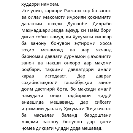
худдорӣ намоем.
Инчунин, сардори Раёсати кор бо занон
ва оилаи Мақомоти иҷроияи ҳокимияти
давлатии шаҳри Душанбе Дилрабо
Маҳмадшарифзода афзуд, ки Паём бори
дигар собит намуд, ки Ҳукумати кишвар
ба занону бонувон эҳтироми хосса
зоҳир менамояд ва дар якчанд
барномаи давлатӣ дурнамои фаъолияти
занон ва нақши онҳоро дар мақоми
роҳбарӣ, таҳкими давлатдорӣ амалӣ
карда истодааст. Дар давраи
соҳибистиқлолӣ ташаббусҳои занон
доим дастгирӣ ёфта, бо мақсади амалӣ
намудани онҳо тадбирҳои ҷиддӣ
андешида мешаванд. Дар сиёсати
иҷтимоии давлату Ҳукумати Тоҷикистон
ба масъалаи баланд бардоштани
мақоми занону бонувон дар ҳаёти
ҷомеа диққати ҷиддӣ дода мешавад.