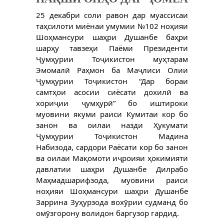
25 декабри соли равон дар муассисаи
таҳсилоти миёнаи умумии №102 ноҳияи
Шоҳмансури шаҳри Душанбе баҳри
шарҳу тавзеҳи Паёми Президенти
Ҷумҳурии Тоҷикистон муҳтарам
Эмомалӣ Раҳмон ба Маҷлиси Олии
Ҷумҳурии Тоҷикистон “Дар бораи
самтҳои асосии сиёсати дохилӣ ва
хориҷии ҷумҳурӣ” бо иштироки
муовини якуми раиси Кумитаи кор бо
занон ва оилаи назди Ҳукумати
Ҷумҳурии Тоҷикистон Мадина
Набизода, сардори Раёсати кор бо занон
ва оилаи Мақомоти иҷроияи ҳокимияти
давлатии шаҳри Душанбе Дилрабо
Маҳмадшарифзода, муовини раиси
ноҳияи Шоҳмансури шаҳри Душанбе
Заррина Зуҳурзода вохӯрии судманд бо
омӯзгорону волидон баргузор гардид.