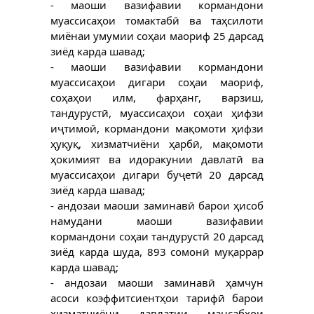
- маоши вазифавии кормандони
муассисаҳои томактабӣ ва таҳсилоти
миёнаи умумии соҳаи маориф 25 дарсад
зиёд карда шавад;
- маоши вазифавии кормандони
муассисаҳои дигари соҳаи маориф,
соҳаҳои илм, фарҳанг, варзиш,
тандурустӣ, муассисаҳои соҳаи ҳифзи
иҷтимоӣ, кормандони мақомоти ҳифзи
ҳуқуқ, хизматчиёни ҳарбӣ, мақомоти
ҳокимият ва идоракунии давлатӣ ва
муассисаҳои дигари буҷетӣ 20 дарсад
зиёд карда шавад;
- андозаи маоши заминавӣ барои ҳисоб
намудани маоши вазифавии
кормандони соҳаи тандурустӣ 20 дарсад
зиёд карда шуда, 893 сомонӣ муқаррар
карда шавад;
- андозаи маоши заминавӣ ҳамчун
асоси коэффитсиентҳои тарифӣ барои
хизматчиёни давлатии мансабҳои