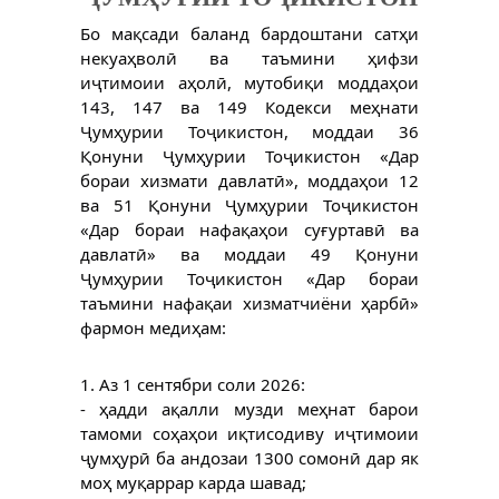
Бо мақсади баланд бардоштани сатҳи
некуаҳволӣ ва таъмини ҳифзи
иҷтимоии аҳолӣ, мутобиқи моддаҳои
143, 147 ва 149 Кодекси меҳнати
Ҷумҳурии Тоҷикистон, моддаи 36
Қонуни
Ҷумҳурии Тоҷикистон «Дар
бораи хизмати давлатӣ», моддаҳои 12
ва 51 Қонуни Ҷумҳурии Тоҷикистон
«Дар бораи нафақаҳои суғуртавӣ ва
давлатӣ» ва моддаи 49 Қонуни
Ҷумҳурии Тоҷикистон «Дар бораи
таъмини нафақаи хизматчиёни ҳарбӣ»
фармон медиҳам:
1. Аз 1 сентябри соли 2026:
- ҳадди ақалли музди меҳнат барои
тамоми соҳаҳои иқтисодиву иҷтимоии
ҷумҳурӣ ба андозаи 1300 сомонӣ дар як
моҳ муқаррар карда шавад;