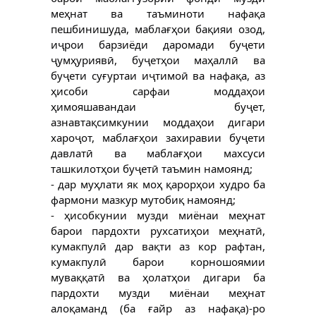
меҳнат ва таъминоти нафақа
пешбинишуда, маблағҳои бақияи озод,
иҷрои барзиёди даромади буҷети
ҷумҳуриявӣ, буҷетҳои маҳаллӣ ва
буҷети суғуртаи иҷтимоӣ ва нафақа, аз
ҳисоби сарфаи моддаҳои
ҳимояшавандаи буҷет,
азнавтақсимкунии моддаҳои дигари
хароҷот, маблағҳои захиравии буҷети
давлатӣ ва маблағҳои махсуси
ташкилотҳои буҷетӣ таъмин намоянд;
- дар муҳлати як моҳ қарорҳои худро ба
фармони мазкур мутобиқ намоянд;
- ҳисобкунии музди миёнаи меҳнат
барои пардохти рухсатиҳои меҳнатӣ,
кумакпулӣ дар вақти аз кор рафтан,
кумакпулӣ барои корношоямии
муваққатӣ ва ҳолатҳои дигари ба
пардохти музди миёнаи меҳнат
алоқаманд (ба ғайр аз нафақа)-ро