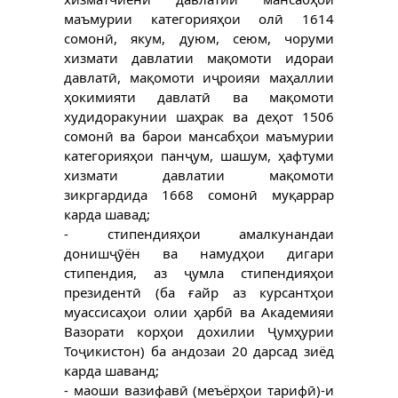
маъмурии категорияҳои олӣ 1614
сомонӣ, якум, дуюм, сеюм, чоруми
хизмати давлатии мақомоти идораи
давлатӣ, мақомоти иҷроияи маҳаллии
ҳокимияти давлатӣ ва мақомоти
худидоракунии шаҳрак ва деҳот 1506
сомонӣ ва барои мансабҳои маъмурии
категорияҳои панҷум, шашум, ҳафтуми
хизмати давлатии мақомоти
зикргардида 1668 сомонӣ муқаррар
карда шавад;
- стипендияҳои амалкунандаи
донишҷӯён ва намудҳои дигари
стипендия, аз ҷумла стипендияҳои
президентӣ (ба ғайр аз курсантҳои
муассисаҳои олии ҳарбӣ ва Академияи
Вазорати корҳои дохилии Ҷумҳурии
Тоҷикистон) ба андозаи 20 дарсад зиёд
карда шаванд;
- маоши вазифавӣ (меъёрҳои тарифӣ)-и