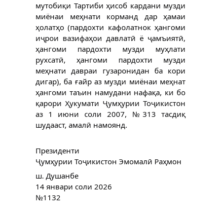
мутобиқи Тартиби ҳисоб кардани музди
миёнаи меҳнати корманд дар ҳамаи
ҳолатҳо (пардохти кафолатнок ҳангоми
иҷрои вазифаҳои давлатӣ ё ҷамъиятӣ,
ҳангоми пардохти музди муҳлати
рухсатӣ, ҳангоми пардохти музди
меҳнати давраи гузаронидан ба кори
дигар), ба ғайр аз музди миёнаи меҳнат
ҳангоми таъин намудани нафақа, ки бо
қарори Ҳукумати Ҷумҳурии Тоҷикистон
аз 1 июни соли 2007, №313 тасдиқ
шудааст, амалӣ намоянд.
Президенти
Ҷумҳурии Тоҷикистон Эмомалӣ Раҳмон
ш. Душанбе
14 январи соли 2026
№1132