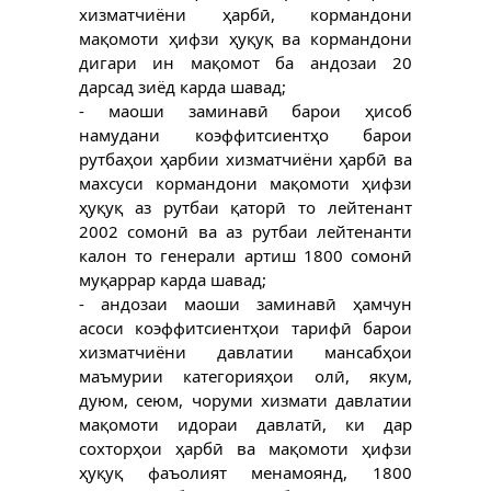
хизматчиёни ҳарбӣ, кормандони
мақомоти ҳифзи ҳуқуқ ва кормандони
дигари ин мақомот ба андозаи 20
дарсад зиёд карда шавад;
- маоши заминавӣ барои ҳисоб
намудани коэффитсиентҳо барои
рутбаҳои ҳарбии хизматчиёни ҳарбӣ ва
махсуси кормандони мақомоти ҳифзи
ҳуқуқ аз рутбаи қаторӣ то лейтенант
2002 сомонӣ ва аз рутбаи лейтенанти
калон то генерали артиш 1800 сомонӣ
муқаррар карда шавад;
- андозаи маоши заминавӣ ҳамчун
асоси коэффитсиентҳои тарифӣ барои
хизматчиёни давлатии мансабҳои
маъмурии категорияҳои олӣ, якум,
дуюм, сеюм, чоруми хизмати давлатии
мақомоти идораи давлатӣ, ки дар
сохторҳои ҳарбӣ ва мақомоти ҳифзи
ҳуқуқ фаъолият менамоянд, 1800