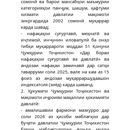
сомонӣ ва барои мансабҳои маъмурии
категорияҳои панҷум, шашум, ҳафтуми
хизмати давлатии мақомоти
зикргардида 2002 сомонӣ муқаррар
карда шавад;
- нафақаҳои суғуртавӣ, меҳнатӣ ва
иҷтимоӣ, инчунин иловапулӣ ба онҳо
тибқи муқаррароти моддаи 51 Қонуни
Ҷумҳурии Тоҷикистон «Дар бораи
нафақаҳои суғуртавӣ ва давлатӣ» ва
андозаи нафақаи заминавӣ дар сатҳи
таварруми соли 2025, вале на кам аз 15
фоиз аз андозаи муқарраршудаашон
индексатсия (зиёд) карда шаванд.
2. Ҳукумати Ҷумҳурии Тоҷикистон ва
мақомоти иҷроияи маҳаллии ҳокимияти
давлатӣ:
- амалишавии фармони мазкурро дар
соли 2026 аз ҳисоби маблағҳои дар
буҷети давлатии Ҷумҳурии Тоҷикистон
барои маблағгузории фонди музди