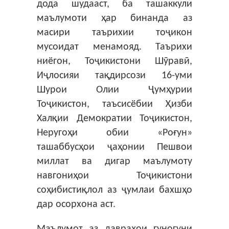
дода шудааст, ба ташаккули
маълумоти ҳар бинанда аз
масири таърихии тоҷикон
мусоидат менамояд. Таърихи
ниёгон, Тоҷикистони Шӯравӣ,
Иҷлосияи тақдирсози 16-уми
Шурои Олии Ҷумҳурии
Тоҷикистон, таъсисёбии Ҳизби
Халқии Демократии Тоҷикистон,
Неругоҳи обии «Роғун»
ташаббусҳои ҷаҳонии Пешвои
миллат ва дигар маълумоту
навгониҳои Тоҷикистони
соҳибистиқлол аз ҷумлаи бахшҳо
дар осорхона аст.
Маълумот аз давраҳои гуногуни