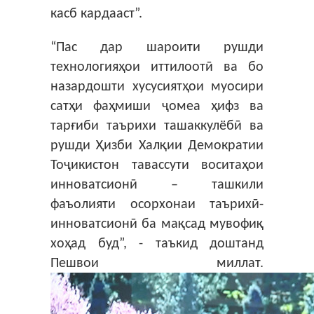
касб кардааст”.
“Пас дар шароити рушди
технологияҳои иттилоотӣ ва бо
назардошти хусусиятҳои муосири
сатҳи фаҳмиши ҷомеа ҳифз ва
тарғиби таърихи ташаккулёбӣ ва
рушди Ҳизби Халқии Демократии
Тоҷикистон тавассути воситаҳои
инноватсионӣ – ташкили
фаъолияти осорхонаи таърихӣ-
инноватсионӣ ба мақсад мувофиқ
хоҳад буд”, - таъкид доштанд
Пешвои миллат.