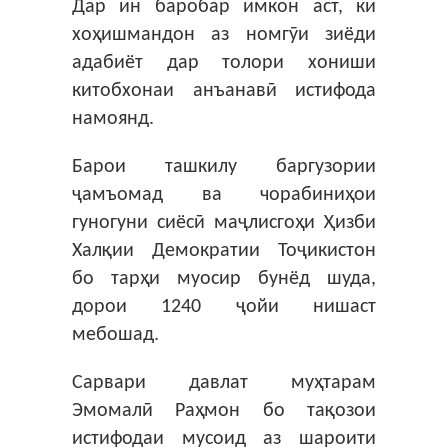
Дар ин баробар имкон аст, ки
хоҳишмандон аз номгӯи зиёди
адабиёт дар толори хониши
китобхонаи анъанавӣ истифода
намоянд.
Барои ташкилу баргузории
ҷамъомад ва чорабиниҳои
гуногуни сиёсӣ маҷлисгоҳи Ҳизби
Халқии Демократии Тоҷикистон
бо тарҳи муосир бунёд шуда,
дорои 1240 ҷойи нишаст
мебошад.
Сарвари давлат муҳтарам
Эмомалӣ Раҳмон бо тақозои
истифодаи мусоид аз шароити