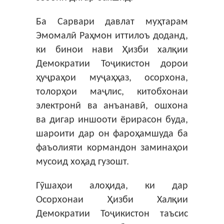
Ба Сарвари давлат муҳтарам
Эмомалӣ Раҳмон иттилоъ доданд,
ки бинои нави Ҳизби халқии
Демократии Тоҷикистон дорои
ҳуҷраҳои муҷаҳҳаз, осорхона,
толорҳои маҷлис, китобхонаи
электронӣ ва анъанавӣ, ошхона
ва дигар иншооти ёрирасон буда,
шароити дар он фароҳамшуда ба
фаъолияти кормандон заминаҳои
мусоид хоҳад гузошт.
Гӯшаҳои алоҳида, ки дар
Осорхонаи Ҳизби Халқии
Демократии Тоҷикистон таъсис