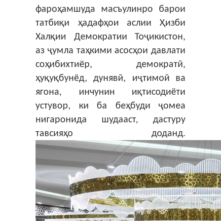
фароҳамшуда масъулинро барои
татбиқи ҳадафҳои аслии Ҳизби
Халқии Демократии Тоҷикистон,
аз ҷумла таҳкими асосҳои давлати
соҳибихтиёр, демократӣ,
ҳуқуқбунёд, дунявӣ, иҷтимоӣ ва
ягона, инчунин иқтисодиёти
устувор, ки ба беҳбуди ҷомеа
нигаронида шудааст, дастуру
тавсияҳо доданд.