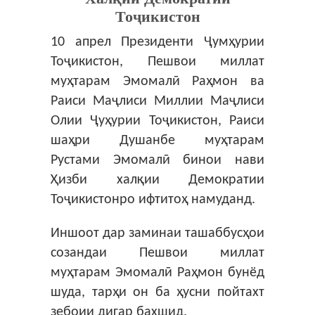
Тоҷикистон
10 апрел Президенти Ҷумҳурии
Тоҷикистон, Пешвои миллат
муҳтарам Эмомалӣ Раҳмон ва
Раиси Маҷлиси Миллии Маҷлиси
Олии Ҷуҳурии Тоҷикистон, Раиси
шаҳри Душанбе муҳтарам
Рустами Эмомалӣ бинои нави
Ҳизби халқии Демократии
Тоҷикистонро ифтитоҳ намуданд.
Иншоот дар заминаи ташаббусҳои
созандаи Пешвои миллат
муҳтарам Эмомалӣ Раҳмон бунёд
шуда, тарҳи он ба ҳусни пойтахт
зебоии дигар бахшид.