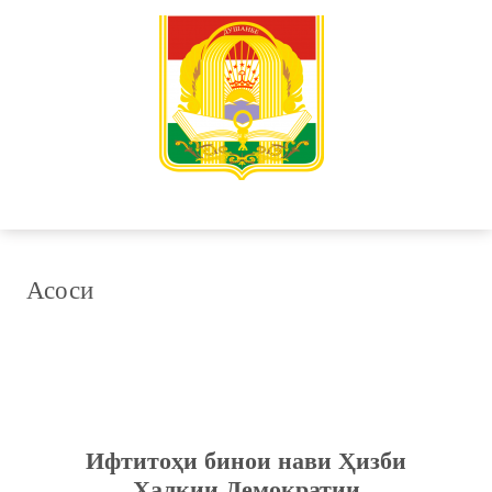
Асоси
Ифтитоҳи бинои нави Ҳизби
Халқии Демократии