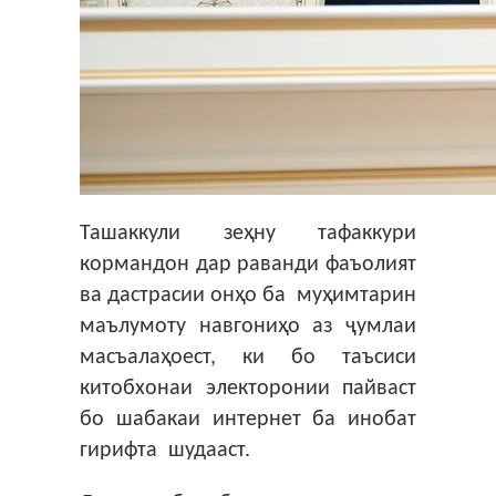
Ташаккули зеҳну тафаккури
кормандон дар раванди фаъолият
ва дастрасии онҳо ба муҳимтарин
маълумоту навгониҳо аз ҷумлаи
масъалаҳоест, ки бо таъсиси
китобхонаи электоронии пайваст
бо шабакаи интернет ба инобат
гирифта шудааст.