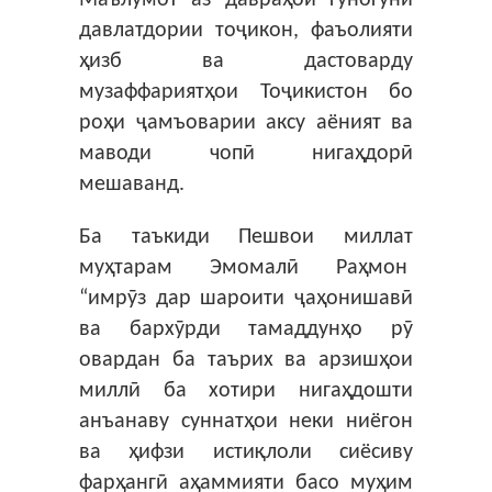
давлатдории тоҷикон, фаъолияти
ҳизб ва дастоварду
музаффариятҳои Тоҷикистон бо
роҳи ҷамъоварии аксу аёният ва
маводи чопӣ нигаҳдорӣ
мешаванд.
Ба таъкиди Пешвои миллат
муҳтарам Эмомалӣ Раҳмон
“имрӯз дар шароити ҷаҳонишавӣ
ва бархӯрди тамаддунҳо рӯ
овардан ба таърих ва арзишҳои
миллӣ ба хотири нигаҳдошти
анъанаву суннатҳои неки ниёгон
ва ҳифзи истиқлоли сиёсиву
фарҳангӣ аҳаммияти басо муҳим