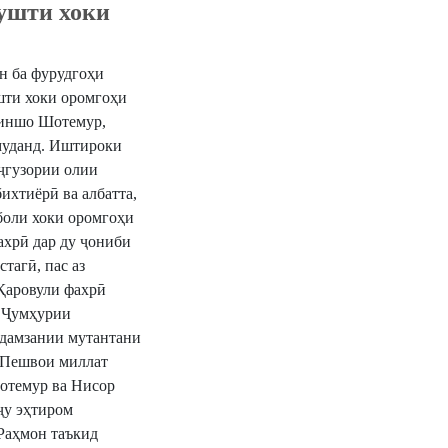
ушти хоки
н ба фурудгоҳи
шти хоки оромгоҳи
риншо Шотемур,
муданд. Иштироки
ҷгузории олии
ихтиёрӣ ва албатта,
боли хоки оромгоҳи
ахрӣ дар ду ҷониби
тагӣ, пас аз
Қаровули фахрӣ
и Ҷумҳурии
адамзании мутантани
 Пешвои миллат
отемур ва Нисор
ҷу эҳтиром
Раҳмон таъкид