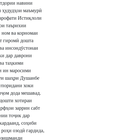
атдории навини
и ҳудудҳои маъмурӣ
шарофати Истиқлоли
ои таърихии
 ном ва корномаи
ат гиромӣ дошта
 ва инсондӯстонаи
ки дар даврони
ва таҳкими
ти ин маросими
меи шаҳри Душанбе
супоридани хоки
нҷом дода мешавад.
идошти хотираи
рфҳои заррин сабт
нии тоҷик дар
кардаанд, соҳиби
роҳи озодӣ гардида,
арзишманди