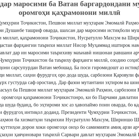
дар маросими ба Ватан баргардондани м
оромгоҳи қаҳрамонони миллӣ
Ҷумҳурии Тоҷикистон, Пешвои миллат муҳтарам Эмомалӣ Раҳмо
и Душанбе ташриф оварда, шахсан дар маросими истиқболи му
и миллат, қаҳрамонони Тоҷикистон, Нусратулло Махсум ва Ши
ҷастаи фарҳангии таърихи миллат Нисор Муҳаммад иштирок на
давлат дар ин маросими таърихиву маънавӣ нишонаи равшани ар
Ҷумҳурии Тоҷикистон ба таъриху фарҳанги миллӣ, озодию соҳиб
дони сарсупурдаи Ватан мебошад. Ба поси гиромидошт аз истиқ
и миллат, саҳни фурудгоҳ оро дода шуда, сарбозони Қаровули ф
урх густурда саф оростанд. Дар фазои мутантани эҳтиром ва шоис
асъул ба Пешвои миллат муҳтарам Эмомалӣ Раҳмон, сарбозони 
и оромгоҳи қаҳрамонони Тоҷикистонро, ки бо Парчами давлати
 шуда буданд, бо эҳтироми хос аз ҳавопаймо поин оварда, бо қ
и фурудгоҳ интиқол доданд. Президенти Ҷумҳурии Тоҷикистон,
аҳмон ба хизматҳои таърихии Нусратулло Махсум, Шириншо Ш
қуттиҳои дорои хоки оромгоҳи онҳо бо самимияти амиқ арзи ар
аҳзаҳои ҳаяҷоновари таърихӣ Сарвари давлат муҳтарам Эмомалӣ 