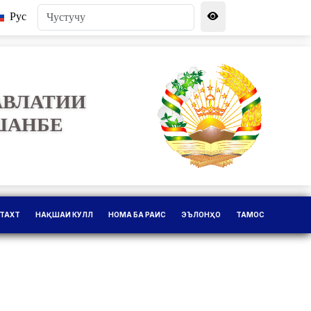
Рус
АВЛАТИИ
ШАНБЕ
ТАХТ
НАҚШАИ КУЛЛ
НОМА БА РАИС
ЭЪЛОНҲО
ТАМОС