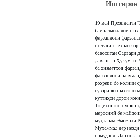
Иштирок 
19 май Президенти 
байналмилалии шаҳр
фарзандони фарзона
инчунин чеҳраи бар
бевоситаи Сарвари 
давлат ва Ҳукумати 
ба хизматҳои фарзан
фарзандони баруманд
роҳрави бо қолини с
гузориши шахсони м
қуттиҳои дорои хок
Тоҷикистон пӯшонида
маросимӣ ба майдон
муҳтарам Эмомалӣ Р
Муҳаммад дар назди 
намуданд. Дар ин л