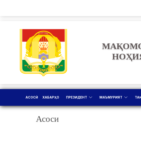
МАҚОМО
НОҲИ
АСОСӢ
ХАБАРҲО
ПРЕЗИДЕНТ
МАЪМУРИЯТ
ТА
Асоси