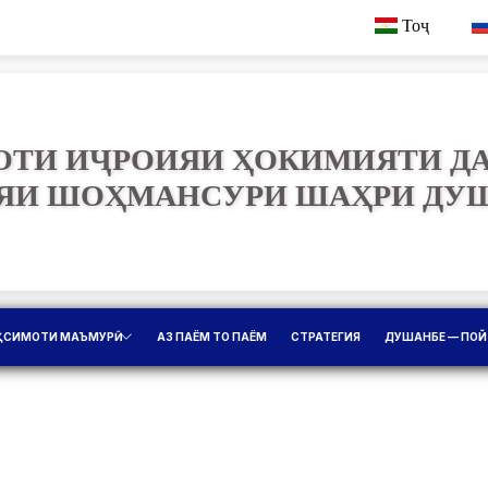
Тоҷ
ТИ ИҶРОИЯИ ҲОКИМИЯТИ Д
ЯИ ШОҲМАНСУРИ ШАҲРИ ДУ
ҚСИМОТИ МАЪМУРӢ
АЗ ПАЁМ ТО ПАЁМ
СТРАТЕГИЯ
ДУШАНБЕ — ПОЙ