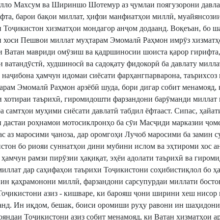
улло Махсум ва Шириншо Шотемур аз ҷумлаи поягузорони давл
фта, барои бақои миллат, ҳифзи манфиатҳои миллӣ, муайянсози
и Тоҷикистон хизматҳои мондагор анҷом додаанд. Воқеъан, бо 
ҳи хоси Пешвои миллат муҳтарам Эмомалӣ Раҳмон имрӯз хизматҳ
и Ватан мавриди омӯзиш ва қадршиносии шоиста қарор гирифта,
 ватандӯстӣ, худшиносӣ ва садоқату фидокорӣ ба давлату милл
 наҷибона ҳамчун идомаи сиёсати фарҳангпарварона, таърихсоз
арам Эмомалӣ Раҳмон арзёбӣ шуда, бори дигар собит менамояд, 
и хотираи таърихӣ, гиромидошти фарзандони барӯманди миллат 
 самтҳои муҳими сиёсати давлатӣ табдил ёфтааст. Сипас, ҳайа
и дастаи роҳнамои мотосиклронҳо ба сӯи Масҷиди марказии ҷо
ас аз маросими ҷаноза, дар оромгоҳи Лучоб маросими ба замин 
стон бо риояи суннатҳои дини мубини ислом ва эҳтироми хос а
ҳамчун рамзи пирӯзии ҳақиқат, эҳёи адолати таърихӣ ва гиром
иллат дар саҳифаҳои таърихи Тоҷикистони соҳибистиқлол бо ҳа
 ин қаҳрамонони миллӣ, фарзандони сарсупурдаи миллати босто
Тоҷикистони азиз - кишваре, ки барояш ҷони ширини хеш нисор 
нд. Ин иқдом, бешак, боиси оромиши руҳу равони ин шаҳидони 
ояндаи Тоҷикистони азиз собит менамояд, ки Ватан хизматҳои 