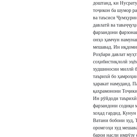
доштанд, ки Нусрат
тоҷикон ба шумор ра
ва таъсиси Ҷумҳури
давлатӣ ва таваҷҷу
фарзандони фарзона
онҳо ҳамчун намунаи
мешавад. Ин иқдоми
Роҳбари давлат муҳт
соҳибистиқлолӣ эҳё
худшиносии миллӣ ба
таърихӣ бо ҳамроҳи
ҳаракат намуданд. П
қаҳрамонони Тоҷики
Ин рӯйдоди таърихӣ 
фарзандони содиқи м
хоҳад гардид. Кунун
Ватани бобоии худ, 
оромгоҳи худ мешава
барои насли имрӯзу 