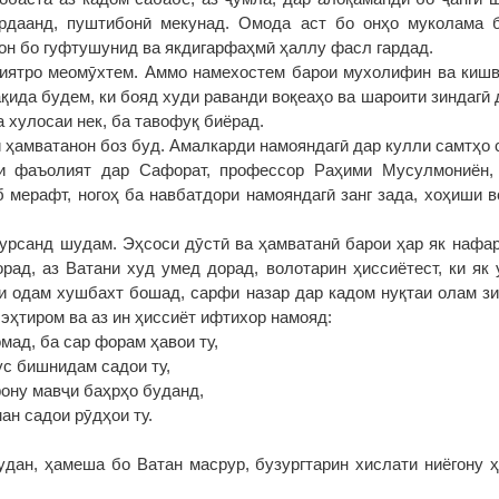
рдаанд, пуштибонӣ мекунад. Омода аст бо онҳо муколама б
он бо гуфтушунид ва якдигарфаҳмӣ ҳаллу фасл гардад.
иятро меомӯхтем. Аммо намехостем барои мухолифин ва кишв
ақида будем, ки бояд худи раванди воқеаҳо ва шароити зиндагӣ
 хулосаи нек, ба тавофуқ биёрад.
 ҳамватанон боз буд. Амалкарди намояндагӣ дар кулли самтҳо 
и фаъолият дар Сафорат, профессор Раҳими Мусулмониён,
 мерафт, ногоҳ ба навбатдори намояндагӣ занг зада, хоҳиши 
хурсанд шудам. Эҳсоси дӯстӣ ва ҳамватанӣ барои ҳар як нафаре
рад, аз Ватани худ умед дорад, волотарин ҳиссиётест, ки як 
ки одам хушбахт бошад, сарфи назар дар кадом нуқтаи олам зи
эҳтиром ва аз ин ҳиссиёт ифтихор намояд:
омад, ба сар форам ҳавои ту,
ус бишнидам садои ту,
фону мавҷи баҳрҳо буданд,
ан садои рӯдҳои ту.
дан, ҳамеша бо Ватан масрур, бузургтарин хислати ниёгону 