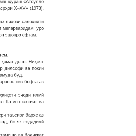
и машҳураш «Атоулло
срҳои X–XV» (1973),
аз лиҳози салоҳияти
л мепарваридам, ӯро
тон эшонро ёфтам.
тем.
 қомат дошт. Ниҳоят
ар дилсофӣ ва покии
намуда буд.
аронро низ бофта аз
ҳқиқоти эҷоди илмӣ
ат ба ин шахсият ва
ри таъсири бархе аз
анд, бо як содадилӣ
 тамошо ва бодиққат