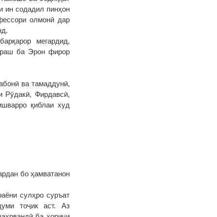
и ин содадил пинҳон
фессори олмонӣ дар
нд.
барқарор мегардид,
тараш ба Эрон фирор
забонӣ ва тамаддунӣ,
 Рӯдакӣ, Фирдавсӣ,
ишварро қиблаи худ
ардан бо ҳамватанон
раёни сулҳро суръат
думи тоҷик аст. Аз
шаҳрвандӣ ба хориҷи