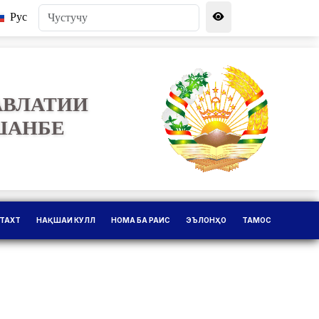
Рус
АВЛАТИИ
ШАНБЕ
ТАХТ
НАҚШАИ КУЛЛ
НОМА БА РАИС
ЭЪЛОНҲО
ТАМОС