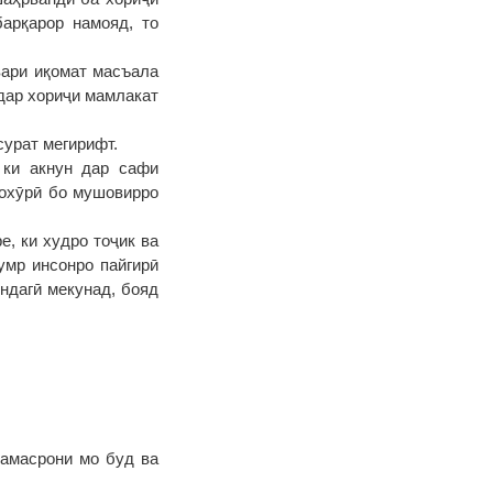
арқарор намояд, то
ари иқомат масъала
 дар хориҷи мамлакат
сурат мегирифт.
 ки акнун дар сафи
вохӯрӣ бо мушовирро
, ки худро тоҷик ва
умр инсонро пайгирӣ
ндагӣ мекунад, бояд
ҳамасрони мо буд ва