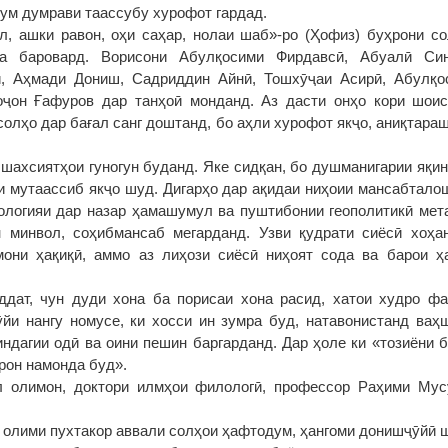
дум думрави таассубу хурофот гардад.
л, ашки равон, оҳи саҳар, нолаи шаб»-ро (Ҳофиз) буҳрони с
на баровард. Ворисони Абулқосими Фирдавсӣ, Абуалӣ Син
, Аҳмади Дониш, Садриддин Айнӣ, Тошхӯҷаи Асирӣ, Абулқо
оҷон Ғафуров дар танҳоӣ монданд. Аз дасти онҳо кори шоис
солҳо дар бағал санг доштанд, бо аҳли хурофот якҷо, аниқтара
 шахсиятҳои гуногун буданд. Яке сидқан, бо душманигарии яқин
 мутаассиб якҷо шуд. Дигарҳо дар ақидаи ниҳоии мансабтало
ологияи дар назар ҳамашумул ва пуштибонии геополитикӣ мет
н минвол, соҳибмансаб мегарданд. Узви қудрати сиёсӣ хоҳа
мони ҳақиқӣ, аммо аз лиҳози сиёсӣ ниҳоят сода ва барои ҳ
ддат, чун дуди хона ба порисаи хона расид, хатои худро ф
йи нангу номусе, ки хосси ин зумра буд, натавонистанд ваҳ
индагии одӣ ва оини пешин баргарданд. Дар ҳоле ки «тозиёни б
рон намонда буд».
л олимон, доктори илмҳои филологӣ, профессор Раҳими Му
н олими пухтакор аввали солҳои ҳафтодум, ҳангоми донишҷӯйӣ 