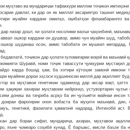
ои муҳтаво ва мундариҷаи тафаккури миллии тоҷикон имтиҳони 
осарии давлат, ки дар он як миллат аксариятро ташкил медиҳа
отири муайян кардани омилҳо, оқибатҳои фоҷиабарангез в
н.
 дар назар дошт, ки ҳолати носолими вазъи ҷаҳонбинӣ, маънав
 аввал ошкор кардани он душвор, аммо чун муайян шуд, табоба
 ошкор шуданаш осон, аммо табобати он мушкил мегардад. Г
ад.
бедавлатӣ, тоҷикон дар ҳолати ғуломигарии воқеӣ ва маънавӣ 
кимияти Шуравӣ, номи тоҷик тавассути ҷумҳурии мустақил д
айдо карда бошад ҳам, ба хотири кӯтоҳии замонӣ имкони 
шри муайяни дорои эҳсоси худшиносии миллӣ дар ақаллият буд
хтор ва муҳтавои генетикии одамизод дар аксар вақт, ҳатто
и ҳақиқии захираи муҳтавоии нейронҳо, устувортарин ҷузъи 
сияи дониш ва таҷриба асрҳо ба ин ҷузъиёти майнаи инсон т
 доираи фарогирии онон вобаста ба муҳити маънавӣ, дин, о
муъ, генетикӣ, фазилати ҳамагонӣ надорад. Интихобӣ аст. 
д.
хан дар бораи сифат, мундариҷа, ахиран, муҳтавои ақалл
ро, яъне ҷомеаро соҳибӣ кунад. Ё баръакс, мисли баъзе ба 