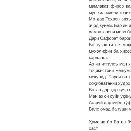
мамлакат фирор ка
мушкил миёни тоҷик
Мо дар Теҳрон вазъ
эҷод кунем. Бар ин 
ҳамватанони моро ба
Дари Сафорат барои
Бо гузашти се моҳ
мухолифин ба ҳисоб
кардааст.
Аз ин иттилоъ ман 
тоҷикистонӣ мешумо
мекунад. Барои он 
соҳибватании худро 
Ватан дар ҳар куҷо 
Ман аз он сӯйи уқён
Агарчӣ дар миён тӯ
Вале омад ба гӯши м
Ҳамеша бо Ватан бу
ҳаст.