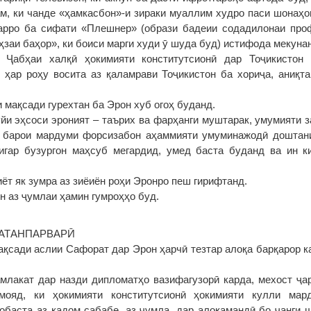
м, ки чанде «ҳамкасбон»-и зираки муаллим худро паси шонаҳо
варро ба сифати «Плешнер» (образи бадеии содадилонаи про
заи баҳор», ки боиси марги худи ӯ шуда буд) истифода мекуна
Ҷабҳаи халқӣ ҳокимияти конститутсионӣ дар Тоҷикистон 
 ҳар роҳу восита аз қаламрави Тоҷикистон ба хориҷа, аниқ
 мақсади гурехтан ба Эрон хуб огоҳ буданд.
ӯйи эҳсоси эроният – таърих ва фарҳанги муштарак, умумияти 
н барои мардуми форсизабон аҳаммияти умуминажодӣ доштани
игар бузургон маҳсуб мегардид, умед баста буданд ва ин к
ёт як зумра аз зиёиён роҳи Эронро пеш гирифтанд.
 аз ҷумлаи ҳамин гумроҳҳо буд.
ВАТАНПАРВАРӢ
ақсади аслии Сафорат дар Эрон ҳарчӣ тезтар алоқа барқарор к
млакат дар назди дипломатҳо вазифагузорӣ карда, мехост ҷа
ояд, ки ҳокимияти конститутсионӣ ҳокимияти кулли мар
вобаста аз кадом сабабе, аз ҷумла, дар алоқамандӣ бо ҷанги 