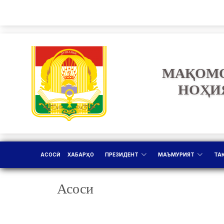
МАҚОМО
НОҲИ
АСОСӢ
ХАБАРҲО
ПРЕЗИДЕНТ
МАЪМУРИЯТ
ТА
Асоси