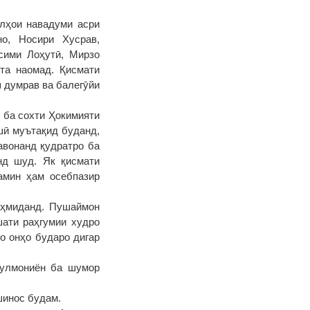
олҳои навадуми асри
о, Носири Хусрав,
сими Лоҳутӣ, Мирзо
та наомад. Қисмати
ш думрав ва балегӯйи
 ба сохти Ҳокимияти
шӣ муътақид буданд,
авонанд қудратро ба
нд шуд. Як қисмати
амин ҳам осебпазир
аҳмиданд. Пушаймон
шати раҳгумии худро
о онҳо бударо дигар
сулмониён ба шумор
шинос будам.