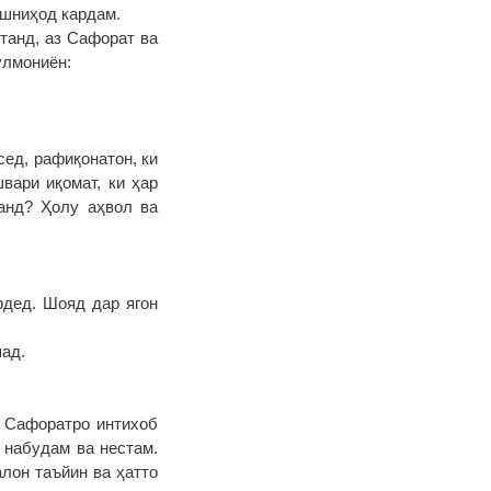
ешниҳод кардам.
танд, аз Сафорат ва
улмониён:
ед, рафиқонатон, ки
вари иқомат, ки ҳар
анд? Ҳолу аҳвол ва
рдед. Шояд дар ягон
ад.
ӣ Сафоратро интихоб
 набудам ва нестам.
лон таъйин ва ҳатто