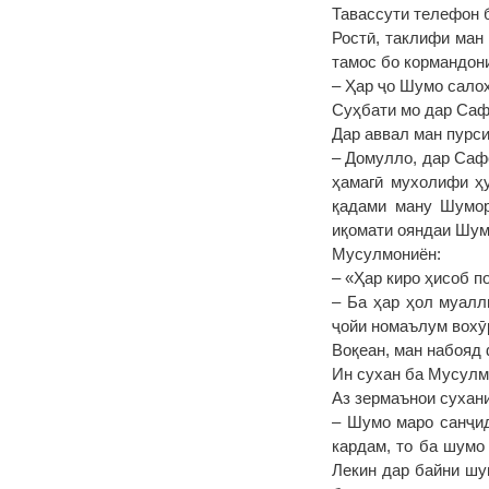
Тавассути телефон 
Ростӣ, таклифи ман
тамос бо кормандон
– Ҳар ҷо Шумо салоҳ
Суҳбати мо дар Сафо
Дар аввал ман пурс
– Домулло, дар Саф
ҳамагӣ мухолифи ҳу
қадами ману Шумор
иқомати ояндаи Шум
Мусулмониён:
– «Ҳар киро ҳисоб по
– Ба ҳар ҳол муалл
ҷойи номаълум вохӯ
Воқеан, ман набояд
Ин сухан ба Мусулм
Аз зермаънои сухан
– Шумо маро санҷид
кардам, то ба шумо
Лекин дар байни шу