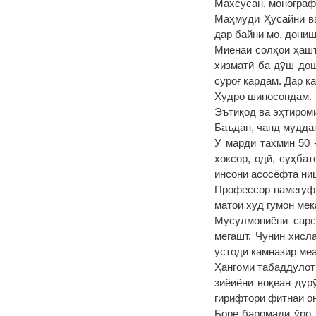
Махсусан, монограф
Маҳмуди Ҳусайнӣ ва
дар байни мо, дони
Миёнаи солҳои ҳашт
хизматӣ ба дӯш дош
суроғ кардам. Дар 
Худро шиносондам.
Эътиқод ва эҳтироми
Баъдан, чанд мудда
Ӯ марди тахмин 50 
хоксор, одӣ, суҳба
инсонӣ асосёфта ниш
Профессор намегуфт
матои худ гумон мек
Мусулмониёни сарс
мегашт. Чунин хисл
устоди камназир меа
Ҳангоми табаддулот
зиёиёни воқеан дур
гирифтори фитнаи о
Боре баромади ӯро 