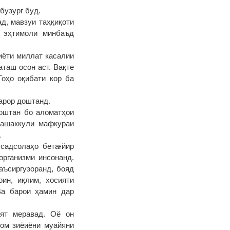
бузург буд.
д, мавзуи таҳқиқоти
а эҳтимоли минбаъд
иёти миллат касалии
таш осон аст. Вақте
оҳо оқибати кор ба
қарор доштанд.
оштан бо аломатҳои
ташаккули мафкураи
.
 садсолаҳо бетағйир
организми инсонанд.
аъсиргузоранд, бояд
ин, иқлим, хосияти
Ва барои ҳамин дар
ият меравад. Оё он
ном зиёиёни муайяни