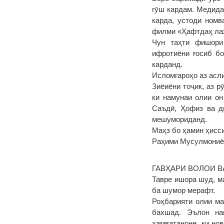
гӯш кардам. Медида
карда, устоди ном
филми «Ҳафтдаҳ лаҳ
Чун таҳти фишори 
ифротиёни ғосиб бо
карданд.
Исломгароҳо аз асли
Зиёиёни тоҷик, аз р
ки намунаи олии о
Саъдӣ, Ҳофиз ва д
мешумориданд.
Маҳз бо ҳамин ҳисси
Раҳими Мусулмониён
ГАВҲАРИ ВОЛОИ 
Тавре ишора шуд, м
ба шумор мерафт.
Роҳбарияти олии ма
бахшад. Эълон нам
ҳамватаноне, ки но