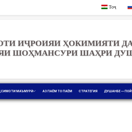
Тоҷ
ТИ ИҶРОИЯИ ҲОКИМИЯТИ Д
ЯИ ШОҲМАНСУРИ ШАҲРИ ДУ
ҚСИМОТИ МАЪМУРӢ
АЗ ПАЁМ ТО ПАЁМ
СТРАТЕГИЯ
ДУШАНБЕ — ПОЙ