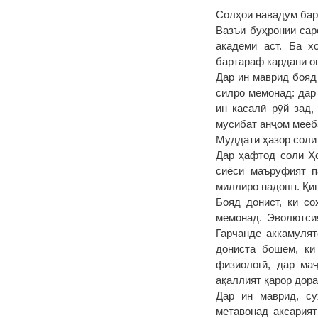
Солҳои навадум бар
Вазъи буҳронии сар
академӣ аст. Ба х
бартараф кардани о
Дар ин маврид бояд
силро мемонад: дар
ин касалӣ рӯй зад,
мусибат анҷом меёб
Муддати ҳазор соли 
Дар ҳафтод соли Ҳо
сиёсӣ маъруфият п
миллиро надошт. Қи
Бояд донист, ки со
мемонад. Эволютсия
Гарчанде аккамулят
дониста бошем, ки
физиологӣ, дар маҷ
ақаллият қарор дора
Дар ин маврид, су
метавонад аксарият