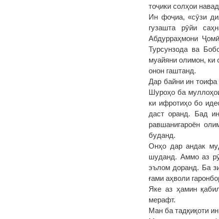
тоҷики солҳои нава
Ин фоҷиа, «сӯзи ди
гузашта рӯйи саҳ
Абдурраҳмони Ҷомӣ
Турсунзода ва Боб
муайяни олимон, ки 
онон гаштанд.
Дар байни ин тоифа
Шуроҳо ба муллоҳои
ки ифротиҳо бо иде
даст оранд. Бад и
равшанигароён оли
буданд.
Онҳо дар андак му
шуданд. Аммо аз рӯ
эълом доранд. Ба з
ғами аҳволи гаронбо
Яке аз ҳамин қаби
мерафт.
Ман ба тадқиқоти и