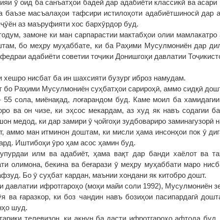
ияи ӯ оид ба санъатҳои бадеӣ дар адабиёти классикӣ ва асар
 баъзе масъалаҳои тафсири истилоҳоти адабиётшиносӣ дар а
шҷӯён аз маъруфияти хос бархӯрдор буд.
одум, замоне ки ман сарпарастии мактабҳои олии мамлакатро 
там, бо меҳру муҳаббате, ки ба Раҳими Мусулмониён дар ди
кафедраи адабиёти советии тоҷики Донишгоҳи давлатии Тоҷикис
 хешро нисбат ба ин шахсияти бузург иброз намудам.
т бо Раҳими Мусулмониён суҳбатҳои сарироҳӣ, аммо сидқӣ дош
- 55 сола, миёнақад, лоғарандом буд. Каме моил ба хамидагии
торо ва он чизе, ки эҳсос мекардам, аз худ як навъ содагии б
он медод, ки дар замири ӯ ҷойгоҳи зудбовариро заминагузорӣ 
, аммо ман итминон доштам, ки мисли ҳама инсонҳои пок ӯ диг
ард. Иштибоҳи ӯро ҳам асос ҳамин буд.
упурдаи илм ва адабиёт, ҳама вақт дар банди хаёлот ва та
ати олимона, бекина ва беғарази ӯ меҳру муҳаббати маро нисб
фзуд. Бо ӯ суҳбат кардан, маънии хондани як китобро дошт.
и давлатии ифротгароҳо (моҳи майи соли 1992), Мусулмониён зе
ӯя ва ғаразкор, ки боз чандин навъ бозиҳои пасипардагӣ дошт
нҳо шуд.
тариқи телевизон, ки акнун ба дасти ифротгароҳо афтода буд,