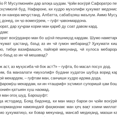
бо Р. Мусулмониён дар алоқа шудам. Ҷойи вохӯрӣ Сафоратро п
 эҳтимолӣ буд. Нафароне, ки худро мухолифи ҳукумат медонис
и он канора меҷустанд. Албатта, сабабҳояш маълум. Аммо Мус
 донед, он ҷо вомехӯрем, – гуфт ҷавонмардона.
рат, дар ҳуҷраи кории ман қариб ду соат давом кард.
идам:
орат вохӯрданро ман бо шӯхӣ пешниҳод кардам. Шумо наметарс
кумат ҳастанд, баъд аз ин чӣ гумон мебаранд? Ҳукумати киш
о, тибқи вазифаашон, пайгирӣ мекунанд, чӣ хулоса мебарор
о баъд аз ин чӣ мешавад?
к аст, аз муҳосиба чӣ бок аст?» – гуфта, бо масал посух дод.
им, ба манзалати «мухолиф» будани худатон шубҳа ворид ка
рӣ мекардем, – гуфтам ман, санҷиши худро идома дода.
 фаромӯш мекардам, ки ин «ташриф» эҳтимол супоришӣ ҳам бош
ониён қатъиян хуш наомад.
и ман огоҳ шуд. Барошуфт:
а истодаед. Бояд бидонед, ки ман маҳз барои он ҷойи вохӯр
 кормандони намояндагӣ фаҳмонам: ман ҳеҷ вақт хоини миллат
мо ҳукуматиҳо, ки бовар мекунанд, мансаб медиҳанд, маоши ка