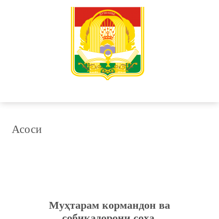
Асоси
Муҳтарам кормандон ва
собиқадорони соҳа,