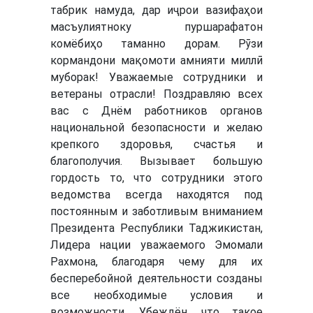
табрик намуда, дар иҷрои вазифаҳои
масъулиятноку пуршарафатон
комёбиҳо таманно дорам. Рӯзи
кормандони мақомоти амнияти миллӣ
муборак! Уважаемые сотрудники и
ветераны отрасли! Поздравляю всех
вас с Днём работников органов
национальной безопасности и желаю
крепкого здоровья, счастья и
благополучия. Вызывает большую
гордость то, что сотрудники этого
ведомства всегда находятся под
постоянным и заботливым вниманием
Президента Республики Таджикистан,
Лидера нации уважаемого Эмомали
Рахмона, благодаря чему для их
бесперебойной деятельности созданы
все необходимые условия и
возможности. Убеждён, что такое