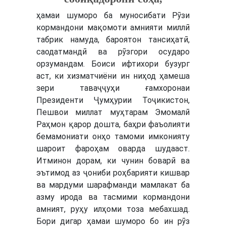
ҳамаи шуморо ба муносибати Рӯзи
кормандони мақомоти амнияти миллӣ
табрик намуда, бароятон тансиҳатӣ,
саодатмандӣ ва рӯзгори осударо
орзумандам.
Боиси ифтихори бузург
аст, ки хизматчиёни ин ниҳод ҳамеша
зери таваҷҷуҳи ғамхоронаи
Президенти Ҷумҳурии Тоҷикистон,
Пешвои миллат муҳтарам Эмомалӣ
Раҳмон қарор дошта, баҳри фаъолияти
бемамониати онҳо тамоми имконияту
шароит фароҳам оварда шудааст.
Итминон дорам, ки чунин боварӣ ва
эътимод аз ҷониби роҳбарияти кишвар
ва мардуми шарафманди мамлакат ба
азму ирода ва тасмими кормандони
амният, руҳу илҳоми тоза мебахшад.
Бори дигар ҳамаи шуморо бо ин рӯз