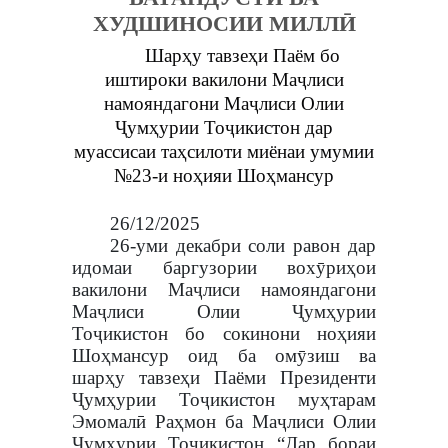
ХУДШИНОСИИ МИЛЛӢ
Шарҳу тавзеҳи Паём бо
иштироки вакилони Маҷлиси
намояндагони Маҷлиси Олии
Ҷумҳурии Тоҷикистон дар
муассисаи таҳсилоти миёнаи умумии
№23-и ноҳияи Шоҳмансур
26/12/2025
26-уми декабри соли равон дар
идомаи баргузории вохӯриҳои
вакилони Маҷлиси намояндагони
Маҷлиси Олии Ҷумҳурии
Тоҷикистон бо сокинони ноҳияи
Шоҳмансур оид ба омӯзиш ва
шарҳу тавзеҳи Паёми Президенти
Ҷумҳурии Тоҷикистон муҳтарам
Эмомалӣ Раҳмон ба Маҷлиси Олии
Ҷумҳурии Тоҷикистон “Дар бораи