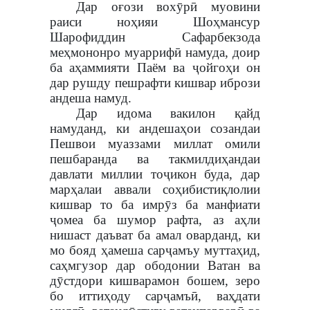
Дар оғози вохӯрӣ муовини
раиси ноҳияи Шоҳмансур
Шарофиддин Сафарбекзода
меҳмононро муаррифӣ намуда, доир
ба аҳаммияти Паём ва ҷойгоҳи он
дар рушду пешрафти кишвар ибрози
андеша намуд.
Дар идома вакилон қайд
намуданд, ки андешаҳои созандаи
Пешвои муаззами миллат омили
пешбаранда ва такмилдиҳандаи
давлати миллии тоҷикон буда, дар
марҳалаи аввали соҳибистиқлолии
кишвар то ба имрӯз ба манфиати
ҷомеа ба шумор рафта, аз аҳли
нишаст даъват ба амал оварданд, ки
мо бояд ҳамеша сарҷамъу муттаҳид,
саҳмгузор дар ободонии Ватан ва
дӯстдори кишварамон бошем, зеро
бо иттиҳоду сарҷамъӣ, ваҳдати