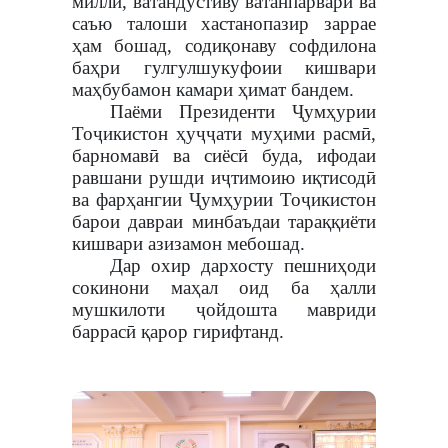
миллӣ, ватандӯстиву ватанпарварӣ ва
саъю талоши хастанопазир заррае
ҳам бошад, содиқонаву софдилона
баҳри гулгулшукуфоии кишвари
маҳбубамон камари ҳимат бандем.
Паёми Президенти Ҷумҳурии
Тоҷикистон ҳуҷҷати муҳими расмӣ,
барномавӣ ва сиёсӣ буда, ифодаи
равшани рушди иҷтимоию иқтисодӣ
ва фарҳангии Ҷумҳурии Тоҷикистон
барои давраи минбаъдаи тараққиёти
кишвари азизамон мебошад.
Дар охир дархосту пешниҳоди
сокинони маҳал оид ба ҳалли
мушкилоти ҷойдошта мавриди
баррасӣ қарор гирифтанд.