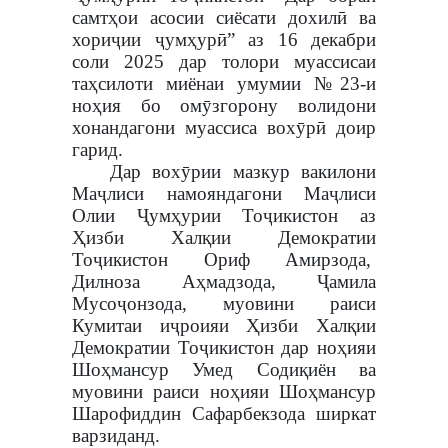
самтҳои асосии сиёсати дохилӣ ва
хориҷии ҷумҳурӣ” аз 16 декабри
соли 2025 дар толори муассисаи
таҳсилоти миёнаи умумии №23-и
ноҳия бо омӯзгорону волидони
хонандагони муассиса вохӯрӣ доир
гарид.
Дар вохӯрии мазкур вакилони
Маҷлиси намояндагони Маҷлиси
Олии Ҷумҳурии Тоҷикистон аз
Ҳизби Халқии Демократии
Тоҷикистон Ориф Амирзода,
Дилноза Аҳмадзода, Ҷамила
Мусоҷонзода, муовини раиси
Кумитаи иҷроияи Ҳизби Халқии
Демократии Тоҷикистон дар ноҳияи
Шоҳмансур Умед Содиқиён ва
муовини раиси ноҳияи Шоҳмансур
Шарофиддин Сафарбекзода ширкат
варзиданд.