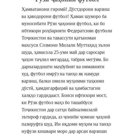
Ҳамватанони гиромӣ! Дӯстдорони варзиш
ва ҳаводорони футбол! Ҳамаи шуморо ба
муносибати Рӯзи ҷаҳонии футбол, ки бо
ибтикори роҳбарияти Федератсияи футболи
Тоҷикистон ва тавассути қатъномаи
махсуси Созмони Милали Муттаҳид эълон
шуда, ҳамасола 25-уми май дар саросари
ҷаҳон таҷлил мегардад, табрик мегӯям. Бо
дарназардошти маҳбубият ва оммавияти
худ, футбол имрӯз на танҳо як намуди
варзиш, балки омили муҳимми таҳкими
дӯстӣ, ҳамдигарфаҳмӣ ва ҳамбастагии
халқҳо гардидааст. Боиси ифтихори мост,
ки Рӯзи футбол маҳз бо ташаббуси
Тоҷикистон дар сатҳи байналмилалӣ
эътироф гардида, аз ҷониби ҷомеаи ҷаҳонӣ
пазируфта шуд. Ин иқдоми муҳим на танҳо
нуфузи кишвари моро дар арсаи варзиши