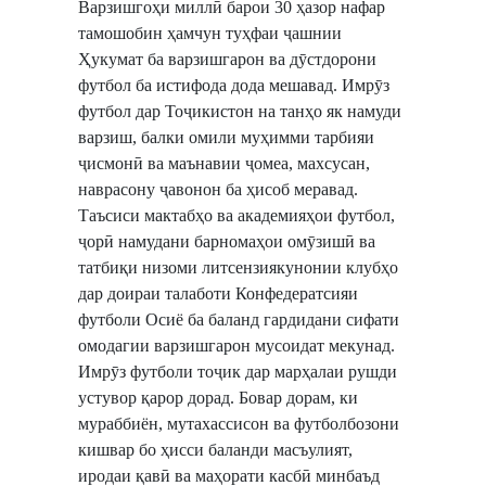
Варзишгоҳи миллӣ барои 30 ҳазор нафар
тамошобин ҳамчун туҳфаи ҷашнии
Ҳукумат ба варзишгарон ва дӯстдорони
футбол ба истифода дода мешавад. Имрӯз
футбол дар Тоҷикистон на танҳо як намуди
варзиш, балки омили муҳимми тарбияи
ҷисмонӣ ва маънавии ҷомеа, махсусан,
наврасону ҷавонон ба ҳисоб меравад.
Таъсиси мактабҳо ва академияҳои футбол,
ҷорӣ намудани барномаҳои омӯзишӣ ва
татбиқи низоми литсензиякунонии клубҳо
дар доираи талаботи Конфедератсияи
футболи Осиё ба баланд гардидани сифати
омодагии варзишгарон мусоидат мекунад.
Имрӯз футболи тоҷик дар марҳалаи рушди
устувор қарор дорад. Бовар дорам, ки
мураббиён, мутахассисон ва футболбозони
кишвар бо ҳисси баланди масъулият,
иродаи қавӣ ва маҳорати касбӣ минбаъд