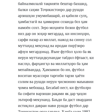
байналмилалӣ тақвияти бештар бахшид,
балки саҳми Тоҷикистонро дар рушди
арзишҳои умумибашарӣ, аз қабили сулҳ,
ҳамбастагӣ ва ҳамкории созанда боз ҳам
намоён сохт. Зеро моҳияти бозии футбол
низ дар он зоҳир мегардад, ки инсонҳоро,
сарфи назар аз миллат, нажод ва синну сол
муттаҳид мекунад ва иродаи пирӯзиро
афзун мегардонад. Яъне футбол ҳоло ба як
неруи муттаҳидкунандае табдил ёфтааст, ки
наслҳо, фарҳангҳо ва миллатҳоро ба ҳам
мепайвандад. Ҳамзамон бо ин, футбол
воситаи муассири тарғиби тарзи ҳаёти
солим ва рушди неруи ҷисмонию маънавии
ҷомеа мебошад. Бесабаб нест, ки футболро
ба сифати варзиши рақами як дар ҷаҳон
эътироф мекунанд. Баъди ба даст овардани
истиқлол давраи нави рушди футбол дар
Тоҷикистон оғоз гардид. Ҳанӯз соли 1992