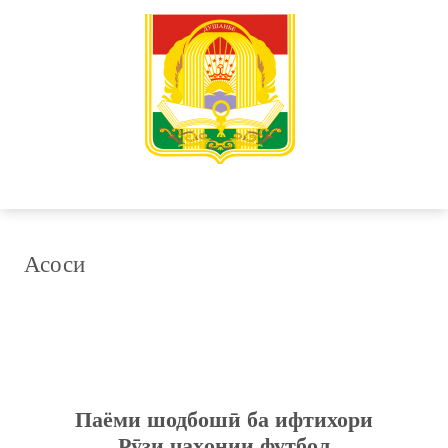
Асоси
Паёми шодбошӣ ба ифтихори
Рӯзи ҷаҳонии футбол