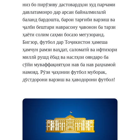
низ бо пирӯзиву дастовардҳои худ парчами
давлатамонро дар арсаи байналмилалӣ
баланд бардошта, барои тарғиби варзиш ва
ҷалби бештари наврасону ҷавонон ба тарзи
ҳаёти солим саҳми босазо мегузоранд.
Бигзор, футбол дар Тоҷикистон ҳамеша
ҳамчун рамзи ваҳдат, саломатӣ ва ифтихори
миллӣ рушд ёбад ва наслҳои ояндаро ба
сӯйи муваффақиятҳои нав ба нав раҳнамоӣ
намояд. Рӯзи ҷаҳонии футбол муборак,
дӯстдорони варзиш ва ҳаводорони футбол!