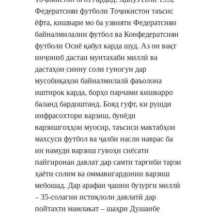
Федератсияи футболи Тоҷикистон таъсис
ёфта, кишвари мо ба узвияти Федератсияи
байналмилалии футбол ва Конфедератсияи
футболи Осиё қабул карда шуд. Аз он вақт
инҷониб дастаи мунтахаби миллӣ ва
дастаҳои синну соли гуногун дар
мусобиқаҳои байналмилалӣ фаъолона
иштирок карда, борҳо парчами кишварро
баланд бардоштанд. Бояд гуфт, ки рушди
инфрасохтори варзиш, бунёди
варзишгоҳҳои муосир, таъсиси мактабҳои
махсуси футбол ва ҷалби насли наврас ба
ин намуди варзиш гувоҳи сиёсати
пайгиронаи давлат дар самти тарғиби тарзи
ҳаёти солим ва оммавигардонии варзиш
мебошад. Дар арафаи ҷашни бузурги миллӣ
– 35-солагии истиқлоли давлатӣ дар
пойтахти мамлакат – шаҳри Душанбе