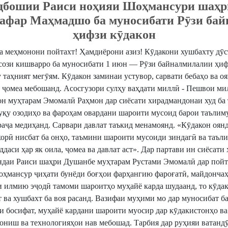
дбошии Раиси ноҳияи Шоҳмансури шаҳр
афар Маҳмадшо ба муносибати Рӯзи ба
ҳифзи кӯдакон
а меҳмонони пойтахт! Ҳамдиёрони азиз! Кӯдакони хушбахту дӯс
асози кишварро ба муносибати 1 июн — Рӯзи байналмилалии ҳиф
 таҳният мегӯям. ​Кӯдакон заминаи устувор, сарвати бебаҳо ва 
а ҷомеа мебошанд. Асосгузори сулҳу ваҳдати миллӣ - Пешвои ми
н муҳтарам Эмомалӣ Раҳмон дар сиёсати хирадмандонаи худ ба 
уқу озодиҳо ва фароҳам овардани шароити мусоид барои таълим
аҷа медиҳанд. Сарвари давлат таъкид менамоянд. ​«Кӯдакон оянд
орӣ нисбат ба онҳо, таъмини шароити мусоиди зиндагӣ ва таъл
даси ҳар як оила, ҷомеа ва давлат аст». ​Дар партави ин сиёсати
ндаи Раиси шаҳри Душанбе муҳтарам Рустами Эмомалӣ дар пойта
оҳмансур ҷиҳати бунёди боғҳои фарҳангию фароғатӣ, майдонча
и илмию эҷодӣ тамоми шароитҳо муҳайё карда шудаанд, то кӯдак
 ва хушбахт ба воя расанд. ​Вазифаи муҳими мо дар муносибат ба
и босифат, муҳайё кардани шароити муосир дар кӯдакистонҳо ва
ониш ва технологияҳои нав мебошад. ​Тарбия дар руҳияи ватанд