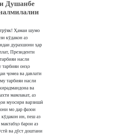
и Душанбе
йналмилалии
трӯяк! ​Ҳамаи шумо
зи кӯдакон аз
ояндаи дурахшони ҳар
ллат, Президенти
тарбияи насли
у тарбияи онҳо
аи ҷомеа ва давлати
иму тарбияи насли
 хирадмандона ва
хти мамлакат, аз
ҳои муосири варзишӣ
они мо дар фазои
 кӯдакон ин, пеш аз
 мактабҳо барои аз
ӯстӣ ва дӯст доштани