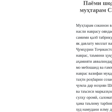
Паёми шо
муҳтарам С
Муҳтарам сокинон в
насли наврасу оянд
самими қалб табрику
як давлату миллат в
Ҷумҳурии Тоҷикисто
наврас, таъмини ҳуқ
аҳамияти аввалиндар
мо мебошанд ва ғамх
наврас вазифаи муқад
таҳти роҳбарии соза
ҷумла дар ноҳияи Ш
ва таъсиси марказҳо
сулҳу оромӣ, саломат
ҳама таълиму тарбия
худ намудани илму д