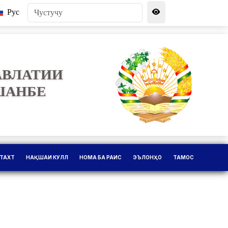
Рус
АВЛАТИИ
ШАНБЕ
ТАХТ
НАҚШАИ КУЛЛ
НОМА БА РАИС
ЭЪЛОНҲО
ТАМОС