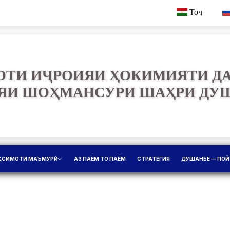
Тоҷ
ТИ ИҶРОИЯИ ҲОКИМИЯТИ Д
ЯИ ШОҲМАНСУРИ ШАҲРИ ДУ
ҚСИМОТИ МАЪМУРӢ
АЗ ПАЁМ ТО ПАЁМ
СТРАТЕГИЯ
ДУШАНБЕ — ПОЙ