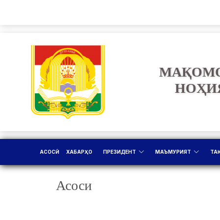
МАҚОМО
НОҲИ
АСОСӢ
ХАБАРҲО
ПРЕЗИДЕНТ
МАЪМУРИЯТ
ТА
Асоси