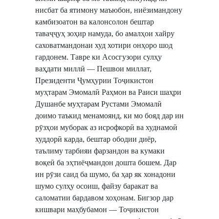
нисбат ба ятимону маъюбон, ниёзимандону
камбизоатон ва калонсолон бештар
таваҷҷуҳ зоҳир намуда, бо амалҳои хайру
саховатмандонаи худ хотири онҳоро шод
гардонем. ​Тавре ки Асосгузори сулҳу
ваҳдати миллӣ — Пешвои миллат,
Президенти Ҷумҳурии Тоҷикистон
муҳтарам Эмомалӣ Раҳмон ва Раиси шаҳри
Душанбе муҳтарам Рустами Эмомалӣ
доимо таъкид менамоянд, ки мо бояд дар ин
рӯзҳои муборак аз исрофкорӣ ва худнамоӣ
худдорӣ карда, бештар ободии диёр,
таълиму тарбияи фарзандон ва кумаки
воқеӣ ба эҳтиёҷмандон дошта бошем. ​Дар
ин рӯзи саид ба шумо, ба ҳар як хонадони
шумо сулҳу осоиш, файзу баракат ва
саломатии бардавом хоҳонам. ​Бигзор дар
кишвари маҳбубамон — Тоҷикистон