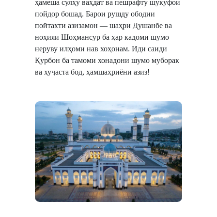
ҳамеша сулҳу ваҳдат ва пешрафту шукуфоӣ
пойдор бошад. Барои рушду ободии
пойтахти азизамон — шаҳри Душанбе ва
ноҳияи Шоҳмансур ба ҳар кадоми шумо
неруву илҳоми нав хоҳонам. ​Иди саиди
Қурбон ба тамоми хонадони шумо муборак
ва хуҷаста бод, ҳамшаҳриёни азиз!