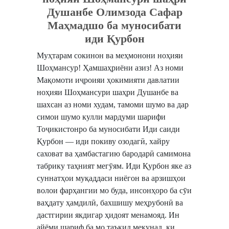
Душанбе Олимзода Сафар
Маҳмадшо ба муносибати
иди Қурбон
Муҳтарам сокинон ва меҳмонони ноҳияи
Шоҳмансур! Ҳамшаҳриёни азиз! ​Аз номи
Мақомоти иҷроияи ҳокимияти давлатии
ноҳияи Шоҳмансури шаҳри Душанбе ва
шахсан аз номи худам, тамоми шумо ва дар
симои шумо кулли мардуми шарифи
Тоҷикистонро ба муносибати Иди саиди
Қурбон — иди покиву озодагӣ, хайру
саховат ва ҳамбастагию бародарӣ самимона
табрику таҳният мегӯям. ​Иди Қурбон яке аз
суннатҳои муқаддаси ниёгон ва арзишҳои
волои фарҳангии мо буда, инсонҳоро ба сӯи
ваҳдату ҳамдилӣ, бахшишу меҳрубонӣ ва
дастгирии якдигар ҳидоят менамояд. Ин
айёми шариф ба мо таъкид мекунад, ки