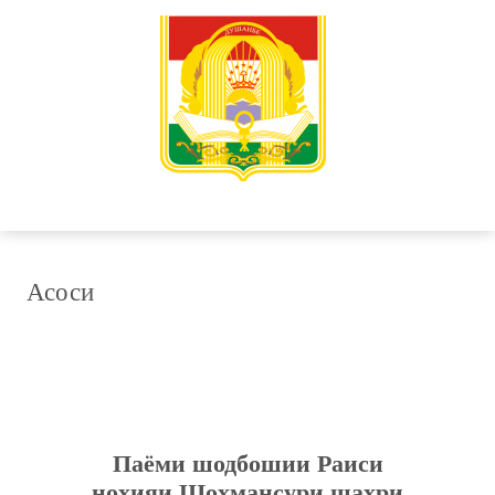
Асоси
Паёми шодбошии Раиси
ноҳияи Шоҳмансури шаҳри