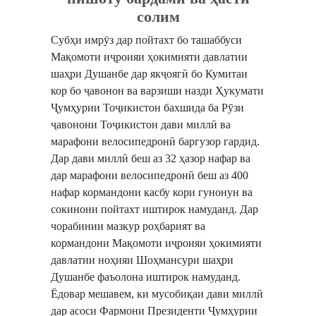
солим
Субҳи имрӯз дар пойтахт бо ташаббуси
Мақомоти иҷроияи ҳокимияти давлатии
шаҳри Душанбе дар якҷоягӣ бо Кумитаи
кор бо ҷавонон ва варзиши назди Ҳукумати
Ҷумҳурии Тоҷикистон бахшида ба Рӯзи
ҷавонони Тоҷикистон дави миллӣ ва
марафони велосипедронӣ баргузор гардид.
Дар дави миллӣ беш аз 32 ҳазор нафар ва
дар марафони велосипедронӣ беш аз 400
нафар кормандони касбу кори гунонун ва
сокинони пойтахт иштирок намуданд. Дар
чорабинии мазкур роҳбарият ва
кормандони Мақомоти иҷроияи ҳокимияти
давлатии ноҳияи Шоҳмансури шаҳри
Душанбе фаъолона иштирок намуданд.
Ёдовар мешавем, ки мусобиқаи дави миллӣ
дар асоси Фармони Президенти Ҷумҳурии