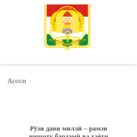
Асоси
Рӯзи дави миллӣ – рамзи
нишоту бардамӣ ва ҳаёти