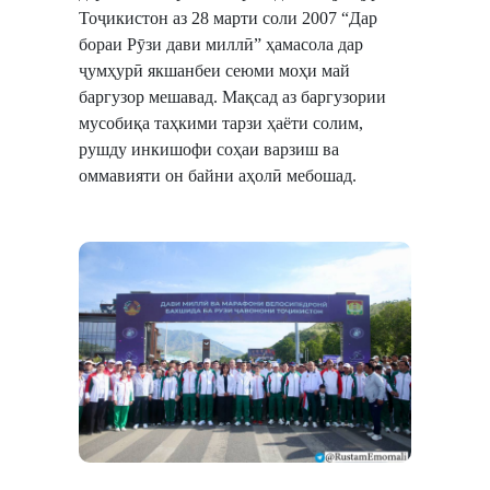
Тоҷикистон аз 28 марти соли 2007 “Дар
бораи Рӯзи дави миллӣ” ҳамасола дар
ҷумҳурӣ якшанбеи сеюми моҳи май
баргузор мешавад. Мақсад аз баргузории
мусобиқа таҳкими тарзи ҳаёти солим,
рушду инкишофи соҳаи варзиш ва
оммавияти он байни аҳолӣ мебошад.