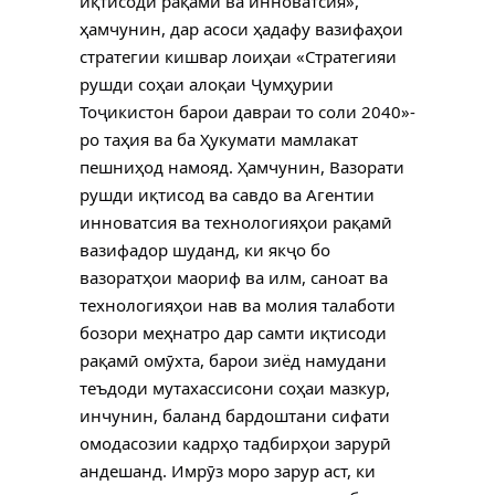
иқтисоди рақамӣ ва инноватсия»,
ҳамчунин, дар асоси ҳадафу вазифаҳои
стратегии кишвар лоиҳаи «Стратегияи
рушди соҳаи алоқаи Ҷумҳурии
Тоҷикистон барои давраи то соли 2040»-
ро таҳия ва ба Ҳукумати мамлакат
пешниҳод намояд. Ҳамчунин, Вазорати
рушди иқтисод ва савдо ва Агентии
инноватсия ва технологияҳои рақамӣ
вазифадор шуданд, ки якҷо бо
вазоратҳои маориф ва илм, саноат ва
технологияҳои нав ва молия талаботи
бозори меҳнатро дар самти иқтисоди
рақамӣ омӯхта, барои зиёд намудани
теъдоди мутахассисони соҳаи мазкур,
инчунин, баланд бардоштани сифати
омодасозии кадрҳо тадбирҳои зарурӣ
андешанд. Имрӯз моро зарур аст, ки