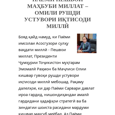
МАҲБУБИ МИЛЛАТ –
ОМИЛИ РУШДИ
УСТУВОРИ ИҚТИСОДИ
МИЛЛӢ
Бояд қайд намуд, ки Паёми
имсолаи Асосгузори сулҳу
ваҳдати миллӣ - Пешвои
миллат, Президенти
Ҷумҳурии Тоҷикистон муҳтарам
Эмомалӣ Раҳмон ба Маҷлиси Олии
кишвар гувоҳи рушди устувори
иқтисоди миллӣ мебошад. Рақаму
далелҳое, ки дар Паёми Сарвари давлат
ироа гардид, нишондиҳандаи амалӣ
гардидани ҳадафҳои стратегӣ ва ба
зиндагии шоиста расидани мардуми
кишвар маҳсуб меёбад. Аз Паёми