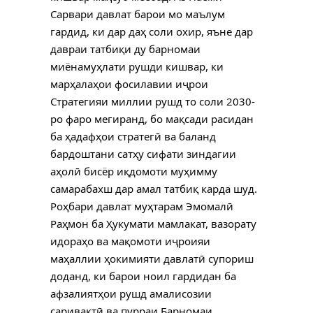
Сарвари давлат барои мо маълум
гардид, ки дар даҳ соли охир, яъне дар
давраи татбиқи ду барномаи
миёнамуҳлати рушди кишвар, ки
марҳалаҳои фосилавии иҷрои
Стратегияи миллии рушд то соли 2030-
ро фаро мегиранд, бо мақсади расидан
ба ҳадафҳои стратегӣ ва баланд
бардоштани сатҳу сифати зиндагии
аҳолӣ бисёр иқдомоти муҳимму
самарабахш дар амал татбиқ карда шуд.
Роҳбари давлат муҳтарам Эмомалӣ
Раҳмон ба Ҳукумати мамлакат, вазорату
идораҳо ва мақомоти иҷроияи
маҳаллии ҳокимияти давлатӣ супориш
доданд, ки барои ноил гардидан ба
афзалиятҳои рушд амалисозии
саривақтӣ ва пурраи Барномаи