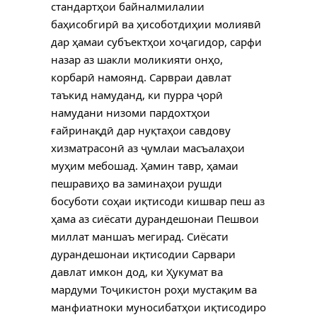
стандартҳои байналмилалии
баҳисобгирӣ ва ҳисоботдиҳии молиявӣ
дар ҳамаи субъектҳои хоҷагидор, сарфи
назар аз шакли моликияти онҳо,
корбарӣ намоянд. Сарвраи давлат
таъкид намуданд, ки пурра ҷорӣ
намудани низоми пардохтҳои
ғайринақдӣ дар нуқтаҳои савдову
хизматрасонӣ аз ҷумлаи масъалаҳои
муҳим мебошад. Ҳамин тавр, ҳамаи
пешравиҳо ва заминаҳои рушди
босуботи соҳаи иқтисоди кишвар пеш аз
ҳама аз сиёсати дурандешонаи Пешвои
миллат маншаъ мегирад. Сиёсати
дурандешонаи иқтисодии Сарвари
давлат имкон дод, ки Ҳукумат ва
мардуми Тоҷикистон роҳи мустақим ва
манфиатноки муносибатҳои иқтисодиро