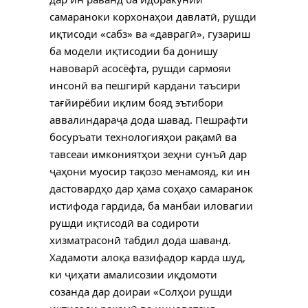
самараноки корхонаҳои давлатӣ, рушди
иқтисоди «сабз» ва «даврагӣ», гузариш
ба модели иқтисодии ба донишу
навоварӣ асосёфта, рушди сармояи
инсонӣ ва пешгирӣ кардани таъсири
тағйирёбии иқлим бояд эътибори
аввалиндараҷа дода шавад. Пешрафти
босуръати технологияҳои рақамӣ ва
тавсеаи имкониятҳои зеҳни сунъӣ дар
ҷаҳони муосир тақозо менамояд, ки ин
дастовардҳо дар ҳама соҳаҳо самаранок
истифода гардида, ба манбаи иловагии
рушди иқтисодӣ ва содироти
хизматрасонӣ табдил дода шаванд.
Хадамоти алоқа вазифадор карда шуд,
ки ҷиҳати амалисозии иқдомоти
созанда дар доираи «Солҳои рушди