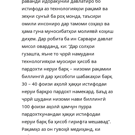
раванди идоракунии давлатиро бо
истифода аз технологияҳои рақамӣ ва
зеҳни сунъӣ ба роҳ монда, таъсири
омили инсониро дар тамоми соҳаҳо ва
ҳама гуна муносибатҳои молиявӣ коҳиш
диҳем. Дар робита ба ин Сарвари давлат
мисол оварданд, ки: “Дар солҳои
гузашта, яъне то ҷорӣ намудани
технологияҳои муосири ҳисоб ва
пардохти неруи барқ – низоми рақамии
биллингӣ дар ҳисоботи шабакаҳои барқ
30 – 40 фоизи аҳолӣ ҳаққи истифодаи
неруи барқро пардохт намекард. Баъд аз
ҷорӣ шудани низоми нави биллингӣ
100 фоизи аҳолӣ ҳамчун пурра
пардохткунандаи ҳаққи истифодаи
неруи барқ ба ҳисоб гирифта мешавад”.
Рақамҳо аз он гувоҳӣ медиҳанд, ки