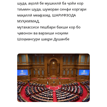
шуда, аҳолӣ бе мушкилӣ ба ҷойи кор
таъмин шуда, шумораи синфи коргари
маҳаллӣ меафзояд. ШАРИФЗОДА
МУҲАММАД,
мутахассиси пешбари бахши кор бо
ҷавонон ва варзиши ноҳияи
Шоҳмансури шаҳри Душанбе