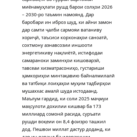
миёнамуҳлати рушд барои солҳои 2026
– 2030-ро таъмин намоянд. Дар
баробари ин иброз шуд, ки айни замон
дар самти ҷалби сармояи ватаниву
хориҷӣ, таъсиси корхонаҳои саноатӣ,
сохтмону азнавсозии иншооти
энергетикиву нақлиётӣ, истифодаи
самараноки заминҳои кишоварзӣ,
тавсеаи хизматрасониҳо, густариши
ҳамкориҳои минтақавию байналмилалӣ
ва татбиқи лоиҳаҳои муҳим тадбирҳои
мушаххас амалӣ шуда истодаанд.
Маълум гардид, ки соли 2025 маҷмуи
маҳсулоти дохилии кишвар ба 173
миллиард сомонӣ расида, суръати
рушди воқеии он 8,4 фоизро ташкил
дод. Пешвои миллат дастур доданд, ки
дар ин раванд ба идоракунии