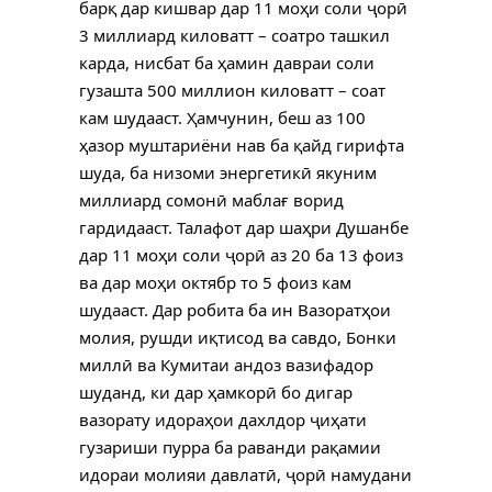
барқ дар кишвар дар 11 моҳи соли ҷорӣ
3 миллиард киловатт – соатро ташкил
карда, нисбат ба ҳамин давраи соли
гузашта 500 миллион киловатт – соат
кам шудааст. Ҳамчунин, беш аз 100
ҳазор муштариёни нав ба қайд гирифта
шуда, ба низоми энергетикӣ якуним
миллиард сомонӣ маблағ ворид
гардидааст. Талафот дар шаҳри Душанбе
дар 11 моҳи соли ҷорӣ аз 20 ба 13 фоиз
ва дар моҳи октябр то 5 фоиз кам
шудааст. Дар робита ба ин Вазоратҳои
молия, рушди иқтисод ва савдо, Бонки
миллӣ ва Кумитаи андоз вазифадор
шуданд, ки дар ҳамкорӣ бо дигар
вазорату идораҳои дахлдор ҷиҳати
гузариши пурра ба раванди рақамии
идораи молияи давлатӣ, ҷорӣ намудани