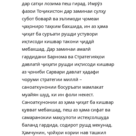
дар сатҳи лозима пеш гирад. Имрӯз
фазои Тоҷикистон дар заминаи сулҳу
субот боварӣ ва эътимоди ҷомеаи
ҷаҳониро таҳким бахшида, ин аз ҳама
ҷиҳат ба суръати рушди устувори
иқтисоди кишвар такони ҷиддӣ
мебахшад. Дар заминаи амалӣ
гардидани Барнома ва Стратегияҳои
давлатӣ ҷиҳати рушди иқтисоди кишвар
аз ҷониби Сарвари давлат ҳадафи
чоруми стратегии миллӣ –
саноаткунонии босуръати мамлакат
муайян шуд, ки ин фоли некест.
Саноаткунонии аз ҳама ҷиҳат ба кишвар
қувват мебахшад, пеш аз ҳама сифат ва
самаранокии маҳсулоти истеҳсолшуда
баланд гардида, содирот рушд мекунад.
Ҳамчунин, ҷойҳои кории нав ташкил