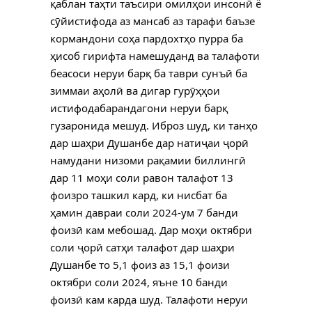
қаблан таҳти таъсири омилҳои инсонӣ ё
сӯйистифода аз мансаб аз тарафи баъзе
кормандони соҳа пардохтҳо пурра ба
ҳисоб гирифта намешуданд ва талафоти
беасоси неруи барқ ба таври сунъӣ ба
зиммаи аҳолӣ ва дигар гурӯҳҳои
истифодабарандагони неруи барқ
гузаронида мешуд. Иброз шуд, ки танҳо
дар шаҳри Душанбе дар натиҷаи ҷорӣ
намудани низоми рақамии биллингӣ
дар 11 моҳи соли равон талафот 13
фоизро ташкил кард, ки нисбат ба
ҳамин давраи соли 2024-ум 7 банди
фоизӣ кам мебошад. Дар моҳи октябри
соли ҷорӣ сатҳи талафот дар шаҳри
Душанбе то 5,1 фоиз аз 15,1 фоизи
октябри соли 2024, яъне 10 банди
фоизӣ кам карда шуд. Талафоти неруи