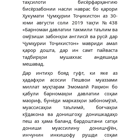
таҳсилоти бисёрфарҳангию
бисёрзабонии насли наврас бо қарори
Ҳукумати Ҷумҳурии Тоҷикистон аз 30-
юми августи соли 2019 таҳти №438
«Барномаи давлатии такмили таълим ва
омӯзиши забонҳои англисӣ ва русӣ дар
Ҷумҳурии Тоҷикистон» мавриди амал
қарор дошта, дар ин самт пайваста
тадбирҳои мушаххас андешида
мешавад.
Дар интиҳо бояд гуфт, ки яке аз
ҳадафҳои асосии Пешвои муаззами
миллат муҳтарам Эмомалӣ Раҳмон бо
қабули барномаҳои давлатии соҳаи
маориф, бунёди марказҳои забономӯзӣ,
муассисаҳои таълимӣ, боғчаҳои
кўдакона ва донишгоҳу донишкадаҳо
пеш аз ҳама баланд бардоштани сатҳи
дониши муассилину донишҷўён,
инчунин инкишофу рушди соҳаи