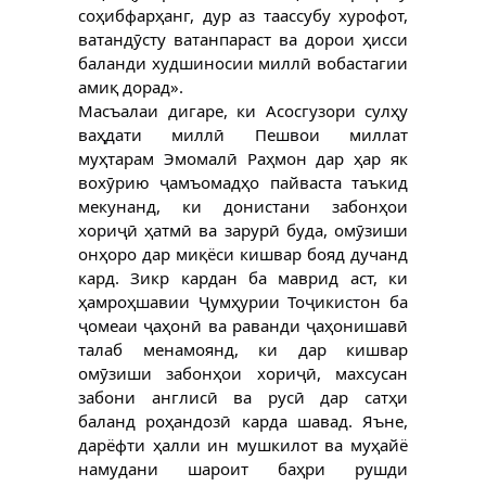
соҳибфарҳанг, дур аз таассубу хурофот,
ватандӯсту ватанпараст ва дорои ҳисси
баланди худшиносии миллӣ вобастагии
амиқ дорад».
Масъалаи дигаре, ки Асосгузори сулҳу
ваҳдати миллӣ Пешвои миллат
муҳтарам Эмомалӣ Раҳмон дар ҳар як
вохӯрию ҷамъомадҳо пайваста таъкид
мекунанд, ки донистани забонҳои
хориҷӣ ҳатмӣ ва зарурӣ буда, омӯзиши
онҳоро дар миқёси кишвар бояд дучанд
кард. Зикр кардан ба маврид аст, ки
ҳамроҳшавии Ҷумҳурии Тоҷикистон ба
ҷомеаи ҷаҳонӣ ва раванди ҷаҳонишавӣ
талаб менамоянд, ки дар кишвар
омӯзиши забонҳои хориҷӣ, махсусан
забони англисӣ ва русӣ дар сатҳи
баланд роҳандозӣ карда шавад. Яъне,
дарёфти ҳалли ин мушкилот ва муҳайё
намудани шароит баҳри рушди