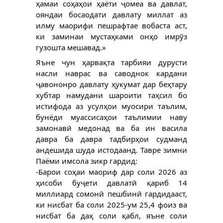
ҳамаи соҳаҳои ҳаёти ҷомеа ва давлат,
ояндаи босаодати давлату миллат аз
илму маорифи пешрафтае вобаста аст,
ки заминаи мустаҳками онҳо имрӯз
гузошта мешавад.»
Яъне чун ҳарвақта тарбияи дурусти
насли наврас ва саводнок кардани
ҷавононро давлату ҳукумат дар беҳтару
хубтар намудани шароити таҳсил бо
истифода аз усулҳои муосири таълим,
бунёди муассисаҳои таълимии наву
замонавӣ медонад ва ба ин васила
давра ба давра тадбирҳои судманд
андешида шуда истодаанд. Тавре зимни
Паёми имсола зикр гардид:
-Барои соҳаи маориф дар соли 2026 аз
ҳисоби буҷети давлатӣ қариб 14
миллиард сомонӣ пешбинӣ гардидааст,
ки нисбат ба соли 2025-ум 25,4 фоиз ва
нисбат ба даҳ соли қабл, яъне соли