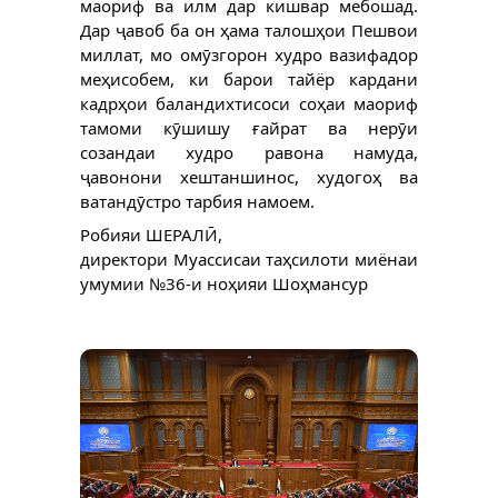
маориф ва илм дар кишвар мебошад.
Дар ҷавоб ба он ҳама талошҳои Пешвои
миллат, мо омӯзгорон худро вазифадор
меҳисобем, ки барои тайёр кардани
кадрҳои баландихтисоси соҳаи маориф
тамоми кӯшишу ғайрат ва нерӯи
созандаи худро равона намуда,
ҷавонони хештаншинос, худогоҳ ва
ватандӯстро тарбия намоем.
Робияи ШЕРАЛӢ,
директори Муассисаи таҳсилоти миёнаи
умумии №36-и ноҳияи Шоҳмансур