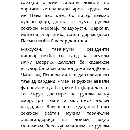
самтҳои асосии сиёсати дохилӣ ва
хориҷии кишварамон ироа гардид, ки
ин Паём дар қиёс бо дигар паёмҳо
куллан фарқ дошта, аз ҷумла рушди
соҳаҳои маориф, тандурустӣ, фарҳанг,
иқтисод, энергетика, саноат дар меҳвари
Паёми навбатӣ қарор доштанд.
Махсусан, таваҷҷуҳи Президенти
кишвар нисбат ба рушд ва такмили
илму маориф, далолат ба қадамҳои
устувор ба роҳи илм ва донишандўзист.
Чунончи, Пешвои миллат дар паёмашон
таъкид карданд: «Ман аз рӯзҳои аввали
фаъолияти худ ба ҳайси Роҳбари давлат
то имрӯз дастгирӣ ва рушди илму
маорифро самти афзалиятнок эълон
карда, дар тӯли беш аз се даҳсола ба ин
соҳаҳои ҳаётан муҳим таваҷҷуҳи
аввалиндараҷа ва доимӣ зоҳир
менамоям. Зеро хуб медонам, ки рушди