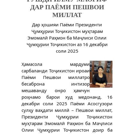
ДАР ПАЁМИ ПЕШВОИ
МИЛЛАТ
Дар ҳошияи Паёми Президенти
Ҷумҳурии Тоҷикистон муҳтарам
Эмомалӣ Раҳмон ба Маҷлиси Олии
Ҷумҳурии Тоҷикистон аз 16 декабри
соли 2025
Ҳамасола мардуми
сарбаланди Тоҷикистон ироаи
Паёми Пешвои миллатро
бесаброна интизор
мешаванду онро ҳамчун
роҳнамо барои худ медонанд. 16
декабри соли 2025 Паёми Асосгузори
сулҳу ваҳдати миллӣ – Пешвои миллат,
Президенти Ҷумҳурии Тоҷикистон
муҳтарам Эмомалӣ Раҳмон ба Маҷлиси
Олии Ҷумҳурии Тоҷикистон доир ба