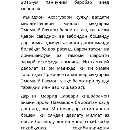
2015-ум панҷуним баробар зиёд
мебошад.
Таъкидҳои Асосгузори сулҳу ваҳдати
миллӣ-Пешвои миллат муҳтарам
Эмомалӣ Раҳмон барои он аст, ки насли
ҷавон саводнок ва забондон бошанду
дар ҷомеа ҳамчун афроди донишманду
болаёқат ба воя расанд. Барои таҳсил ва
донишандўзӣ аз тамоми шароити
зарурӣ истифода намоянд. Ин ғамхорӣ
далолат аз он медиҳад, ки ки ҳамаи
талошҳои Президенти кишвар муҳтарам
Эмомалӣ Раҳмон танҳо ба хотири рушду
тараққии илм дар кишвар аст.
Дар ин маврид Сарвари кишварамон
зимни ироаи Паёмашон ба хосатан қайд
доштанд, ки -Мо бояд дар хотир дошта
бошем, ки ояндаи давлату миллат аз
насли босаводу донишманд, соҳибкасбу
соҳибҳунар, соҳибмаърифату