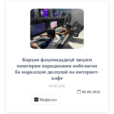
Корҳои фаҳмондадиҳӣ ҷиҳати
пешгирии воридшавии ноболиғон
ба марказҳои дилхушӣ ва интернет-
кафе
06.08.2026
06.08.2026
Муфассал