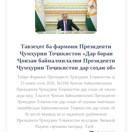
Тавзеҳот ба фармони Президенти
Ҷумҳурии Тоҷикистон «Дар бораи
Ҷоизаи байналмилалии Президенти
Ҷумҳурии Тоҷикистон дар соҳаи об»
Тибқи Фармони Президенти Ҷумҳурии Тоҷикистон аз
15 июни соли 2026, №1184 Ҷоизаи байналмилалии
Президенти Ҷумҳурии Тоҷикистон дар соҳаи об таъсис
дода шуд. Таъсиси Ҷоизаи байналмилалии Президенти
Ҷумҳурии Тоҷикистон дар соҳаи об идомаи мантиқии
ташаббусҳои байналмилалии Тоҷикистон дар соҳаи об
ба ҳисоб меравад ва аз иқдомҳои дурбинонаи
Президенти Ҷумҳурии Тоҷикистон муҳтарам Эмомалӣ
Раҳмон сарчашма мегирад. Тағй...