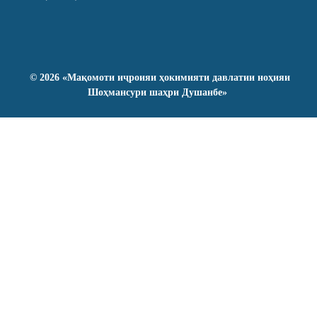
©
2026
«Мақомоти иҷроияи ҳокимияти давлатии ноҳияи
Шоҳмансури шаҳри Душанбе»