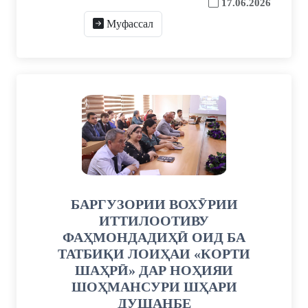
17.06.2026
Муфассал
БАРГУЗОРИИ ВОХӮРИИ
ИТТИЛООТИВУ
ФАҲМОНДАДИҲӢ ОИД БА
ТАТБИҚИ ЛОИҲАИ «КОРТИ
ШАҲРӢ» ДАР НОҲИЯИ
ШОҲМАНСУРИ ШҲАРИ
ДУШАНБЕ