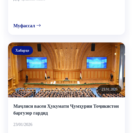
Муфассал
Хабарҳо
23.01.2026
Маҷлиси васеи Ҳукумати Ҷумҳурии Тоҷикистон
баргузор гардид
23/01/2026