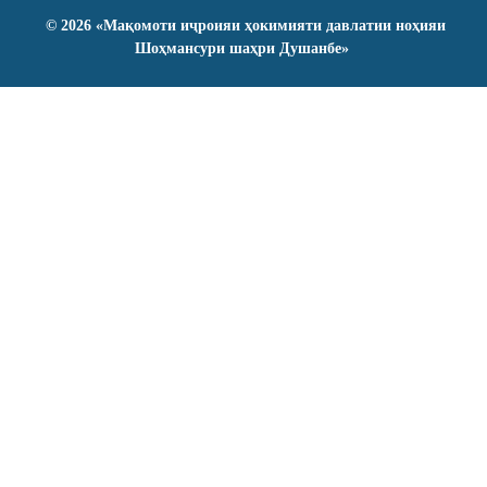
©
2026
«Мақомоти иҷроияи ҳокимияти давлатии ноҳияи
Шоҳмансури шаҳри Душанбе»