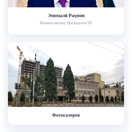
Эмомалӣ Раҳмон
Пешвои миллат, Президенти ҶТ
Фотогалерея