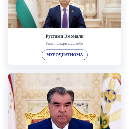
Рустами Эмомалӣ
Раиси шаҳри Душанбе
МУРОҶИАТНОМА