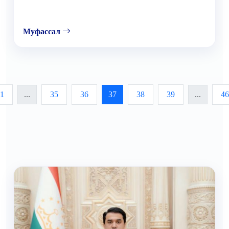
Муфассал
1
...
35
36
37
38
39
...
46