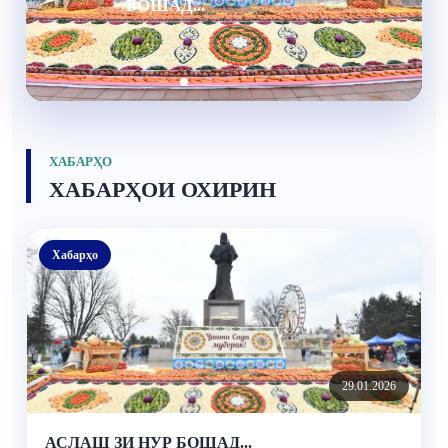
ЗАМОНИ МУОСИР
ХАБАРҲО
ХАБАРҲОИ ОХИРИН
Хабарҳо
29.01.2026
АСЛАШ ЗИ НУР БОШАД...