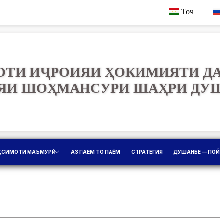
Тоҷ
ТИ ИҶРОИЯИ ҲОКИМИЯТИ Д
ЯИ ШОҲМАНСУРИ ШАҲРИ ДУ
ҚСИМОТИ МАЪМУРӢ
АЗ ПАЁМ ТО ПАЁМ
СТРАТЕГИЯ
ДУШАНБЕ — ПОЙ