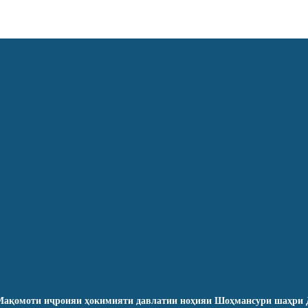
ақомоти иҷроияи ҳокимияти давлатии ноҳияи Шоҳмансури шаҳри 