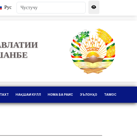
Рус
АВЛАТИИ
ШАНБЕ
ТАХТ
НАҚШАИ КУЛЛ
НОМА БА РАИС
ЭЪЛОНҲО
ТАМОС