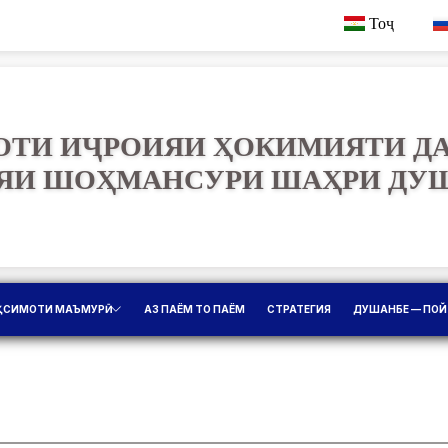
Тоҷ
ТИ ИҶРОИЯИ ҲОКИМИЯТИ Д
ЯИ ШОҲМАНСУРИ ШАҲРИ ДУ
ҚСИМОТИ МАЪМУРӢ
АЗ ПАЁМ ТО ПАЁМ
СТРАТЕГИЯ
ДУШАНБЕ — ПОЙ