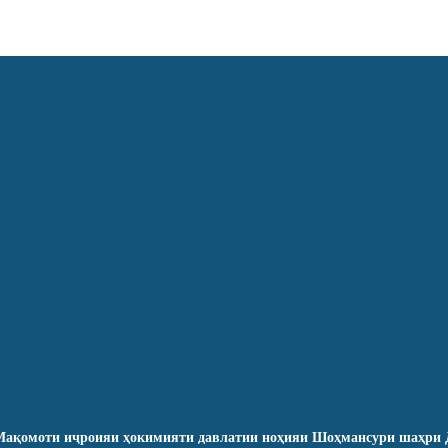
ақомоти иҷроияи ҳокимияти давлатии ноҳияи Шоҳмансури шаҳри 