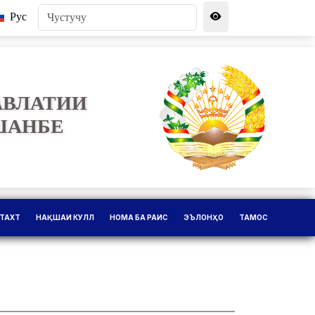
Рус
АВЛАТИИ
ШАНБЕ
ТАХТ
НАҚШАИ КУЛЛ
НОМА БА РАИС
ЭЪЛОНҲО
ТАМОС