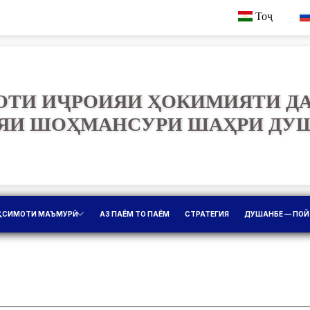
Тоҷ
ТИ ИҶРОИЯИ ҲОКИМИЯТИ Д
ЯИ ШОҲМАНСУРИ ШАҲРИ ДУ
ҚСИМОТИ МАЪМУРӢ
АЗ ПАЁМ ТО ПАЁМ
СТРАТЕГИЯ
ДУШАНБЕ — ПОЙ