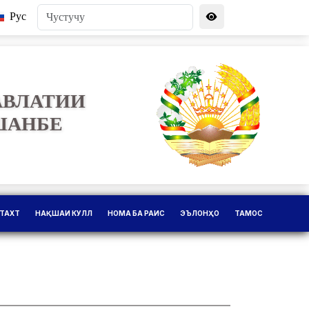
Рус
АВЛАТИИ
ШАНБЕ
ТАХТ
НАҚШАИ КУЛЛ
НОМА БА РАИС
ЭЪЛОНҲО
ТАМОС