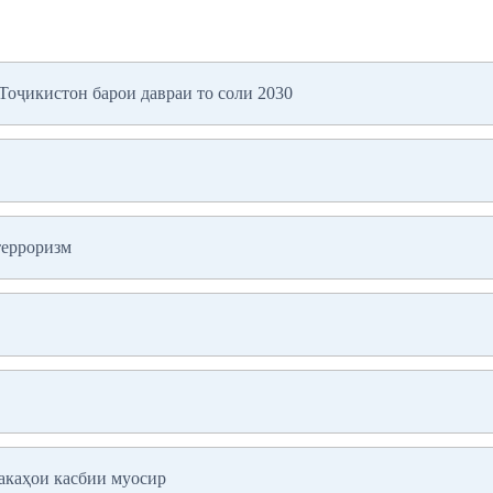
оҷикистон барои давраи то соли 2030
терроризм
акаҳои касбии муосир