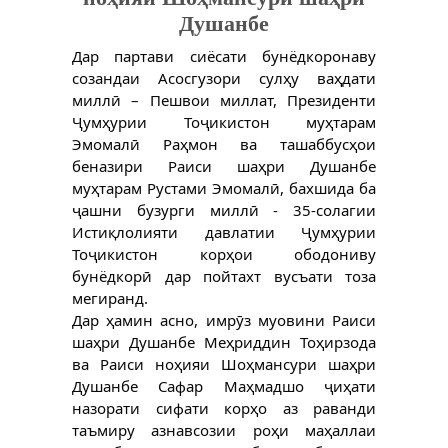
Душанбе
Дар партави сиёсати бунёдкоронаву 
созандаи Асосгузори сулҳу ваҳдати 
миллӣ – Пешвои миллат, Президенти 
Ҷумҳурии Тоҷикистон муҳтарам 
Эмомалӣ Раҳмон ва ташаббусҳои 
беназири Раиси шаҳри Душанбе 
муҳтарам Рустами Эмомалӣ, бахшида ба 
ҷашни бузурги миллӣ - 35-солагии 
Истиқлолияти давлатии Ҷумҳурии 
Тоҷикистон корҳои ободониву 
бунёдкорӣ дар пойтахт вусъати тоза 
мегиранд. 
Дар ҳамин асно, имрӯз муовини Раиси 
шаҳри Душанбе Меҳриддин Тоҳирзода 
ва Раиси ноҳияи Шоҳмансури шаҳри 
Душанбе Сафар Маҳмадшо ҷиҳати 
назорати сифати корҳо аз раванди 
таъмиру азнавсозии роҳи маҳаллаи 