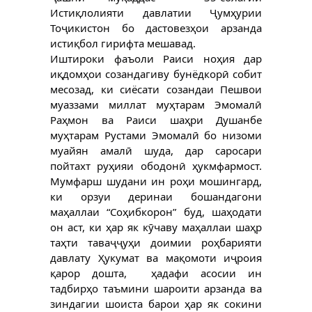
Истиқлолияти давлатии Ҷумҳурии 
Тоҷикистон бо дастовезҳои арзанда 
истиқбол гирифта мешавад.
Иштироки фаъоли Раиси ноҳия дар 
иқдомҳои созандагиву бунёдкорӣ собит 
месозад, ки сиёсати созандаи Пешвои 
муаззами миллат муҳтарам Эмомалӣ 
Раҳмон ва Раиси шаҳри Душанбе 
муҳтарам Рустами Эмомалӣ бо низоми 
муайян амалӣ шуда, дар саросари 
пойтахт руҳияи ободонӣ ҳукмфармост. 
Мумфарш шудани ин роҳи мошингард, 
ки орзуи деринаи бошандагони 
маҳаллаи “Соҳибкорон” буд, шаҳодати 
он аст, ки ҳар як кӯчаву маҳаллаи шаҳр 
таҳти таваҷҷуҳи доимии роҳбарияти 
давлату Ҳукумат ва мақомоти иҷроия 
қарор дошта,  ҳадафи асосии ин 
тадбирҳо таъмини шароити арзанда ва 
зиндагии шоиста барои ҳар як сокини 