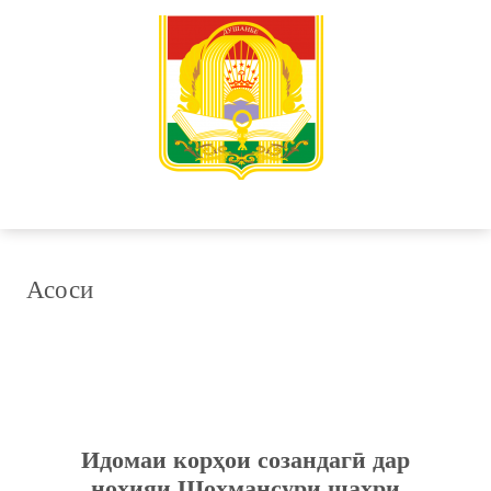
Асоси
Идомаи корҳои созандагӣ дар
ноҳияи Шоҳмансури шаҳри