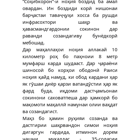
“Соҳибкорон”-и ноҳия боздид ба амал 
овардан. Ин боздиди корӣ нишонаи 
барҷастаи таваҷҷуҳи хосса ба рушди 
инфрасохтори шаҳр ва 
ҳавасмандгардонии сокинон дар 
раванди созандагиву бунёдкорӣ 
мебошад.
Дар маҳаллаҳои ноҳия аллакай 10 
километр роҳ бо паҳноии 8 метр 
мумфарш карда шудааст. Дар ҷараёни 
шиносоӣ бо корҳои ободонӣ Раиси 
ноҳия қайд намуд, ки обод кардани ҳар 
як гӯшаи диёр қарзи ватандӯстии ҳар як 
фард буда, иқдоми дастҷамъонаи 
сокинони саховатпеша дар ҳамкорӣ бо 
мақомоти маҳаллӣ намунаи олии ваҳдат 
ва созандагист. 
Маҳз бо ҳамин руҳияи созанда ва 
дастгирии шаҳрвандон симои ноҳия 
дигаргун гардида, итминон дорем 
ҷашни муқаддас - 35-солагии 