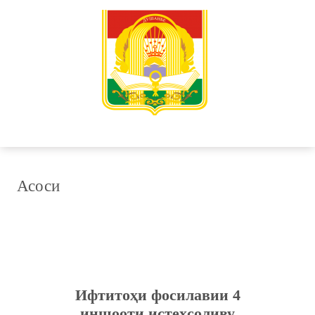
Асоси
Ифтитоҳи фосилавии 4
иншооти истеҳсоливу