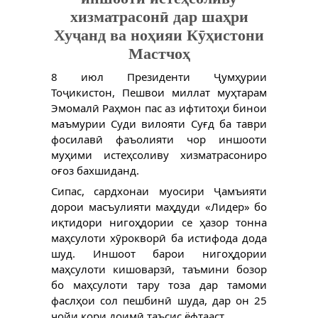
хизматрасонӣ дар шаҳри
Хуҷанд ва ноҳияи Кӯҳистони
Мастчоҳ
8 июл Президенти Ҷумҳурии 
Тоҷикистон, Пешвои миллат муҳтарам 
Эмомалӣ Раҳмон пас аз ифтитоҳи бинои 
маъмурии Суди вилояти Суғд ба таври 
фосилавӣ фаъолияти чор иншооти 
муҳими истеҳсоливу хизматрасониро 
оғоз бахшиданд.
Сипас, сардхонаи муосири Ҷамъияти 
дорои масъулияти маҳдуди «Лидер» бо 
иқтидори нигоҳдории се ҳазор тонна 
маҳсулоти хӯрокворӣ ба истифода дода 
шуд. Иншоот барои нигоҳдории 
маҳсулоти кишоварзӣ, таъмини бозор 
бо маҳсулоти тару тоза дар тамоми 
фаслҳои сол пешбинӣ шуда, дар он 25 
ҷойи кори доимӣ таъсис ёфтааст.