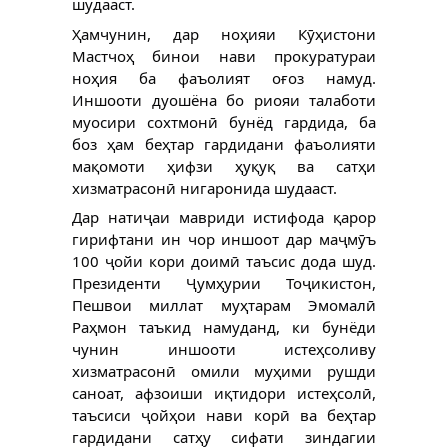
шудааст.
Ҳамчунин, дар ноҳияи Кӯҳистони 
Мастчоҳ бинои нави прокуратураи 
ноҳия ба фаъолият оғоз намуд. 
Иншооти дуошёна бо риояи талаботи 
муосири сохтмонӣ бунёд гардида, ба 
боз ҳам беҳтар гардидани фаъолияти 
мақомоти ҳифзи ҳуқуқ ва сатҳи 
хизматрасонӣ нигаронида шудааст.
Дар натиҷаи мавриди истифода қарор 
гирифтани ин чор иншоот дар маҷмӯъ 
100 ҷойи кори доимӣ таъсис дода шуд. 
Президенти Ҷумҳурии Тоҷикистон, 
Пешвои миллат муҳтарам Эмомалӣ 
Раҳмон таъкид намуданд, ки бунёди 
чунин иншооти истеҳсоливу 
хизматрасонӣ омили муҳими рушди 
саноат, афзоиши иқтидори истеҳсолӣ, 
таъсиси ҷойҳои нави корӣ ва беҳтар 
гардидани сатҳу сифати зиндагии 