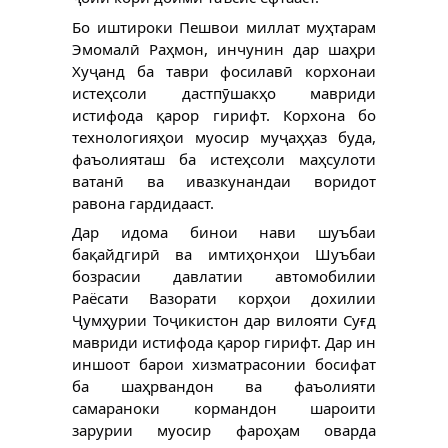
Бо иштироки Пешвои миллат муҳтарам 
Эмомалӣ Раҳмон, инчунин дар шаҳри 
Хуҷанд ба таври фосилавӣ корхонаи 
истеҳсоли дастпӯшакҳо мавриди 
истифода қарор гирифт. Корхона бо 
технологияҳои муосир муҷаҳҳаз буда, 
фаъолияташ ба истеҳсоли маҳсулоти 
ватанӣ ва ивазкунандаи воридот 
равона гардидааст.
Дар идома бинои нави шуъбаи 
бақайдгирӣ ва имтиҳонҳои Шуъбаи 
бозрасии давлатии автомобилии 
Раёсати Вазорати корҳои дохилии 
Ҷумҳурии Тоҷикистон дар вилояти Суғд 
мавриди истифода қарор гирифт. Дар ин 
иншоот барои хизматрасонии босифат 
ба шаҳрвандон ва фаъолияти 
самараноки кормандон шароити 
зарурии муосир фароҳам оварда 