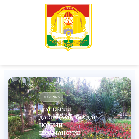
31.07.2026
ШОҲМАНСУР —
ПЕШСАФИ МАОРИФИ
КИШВАР!
ДАСТОВАРДИ
РЕКОРДӢ: БОРИ
АВВАЛ 13 НАФАР
ХОНАНДАГОНИ
НОҲИЯИ
ШОҲМАНСУРИ
ШАҲРИ ДУШАНБЕ
МУАССИСАИ
ТАЪЛИМИРО БО
МЕДАЛИ ТИЛЛО ВА
АТТЕСТАТИ АЪЛО