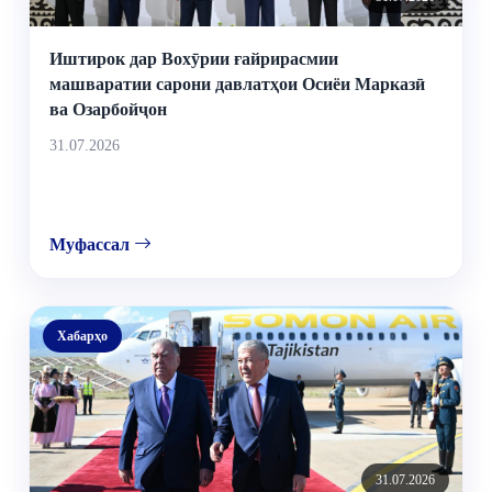
Иштирок дар Вохӯрии ғайрирасмии
машваратии сарони давлатҳои Осиёи Марказӣ
ва Озарбойҷон
31.07.2026
Муфассал
Хабарҳо
31.07.2026