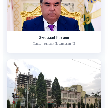
Эмомалӣ Раҳмон
Пешвои миллат, Президенти ҶТ