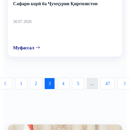
Сафари корӣ ба Ҷумҳурии Қирғизистон
30.07.2026
Муфассал
1
2
3
4
5
...
47