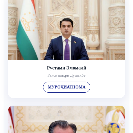
Рустами Эмомалӣ
Раиси шаҳри Душанбе
МУРОҶИАТНОМА