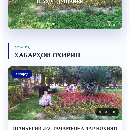
ХАТМ НАМУДАНД
ХАБАРҲО
ХАБАРҲОИ ОХИРИН
Хабарҳо
01.08.2026
ШАНБЕГИИ ДАСТАҶАМЪОНА ДАР НОҲИЯИ