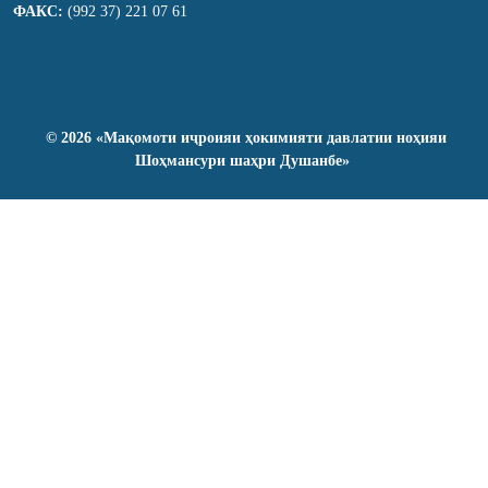
ФАКС:
(992 37) 221 07 61
©
2026
«Мақомоти иҷроияи ҳокимияти давлатии ноҳияи
Шоҳмансури шаҳри Душанбе»