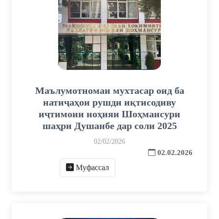
Маълумотномаи мухтасар оид ба
натиҷаҳои рушди иқтисодиву
иҷтимоии ноҳияи Шоҳмансури
шаҳри Душанбе дар соли 2025
02/02/2026
02.02.2026
Муфассал