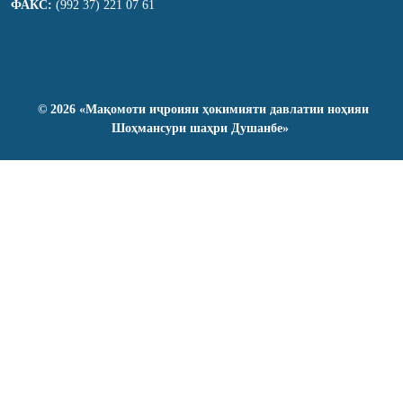
ФАКС:
(992 37) 221 07 61
©
2026
«Мақомоти иҷроияи ҳокимияти давлатии ноҳияи
Шоҳмансури шаҳри Душанбе»